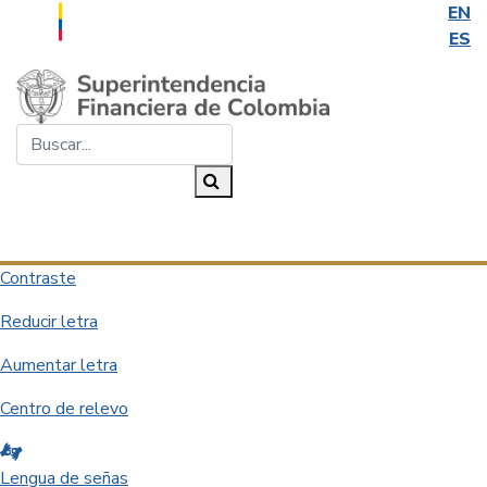
EN
ES
Saltar al contenido principal
Buscar...
Buscar
Desplegar navegación
Contraste
Reducir letra
Aumentar letra
Centro de relevo
Lengua de señas