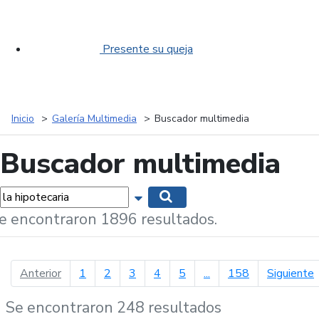
Presente su queja
Inicio
Galería Multimedia
Buscador multimedia
Buscador multimedia
labras...
Mostrar opciones de búsqueda
Buscar
e encontraron 1896 resultados.
página anterior
p
Anterior
1
2
3
4
5
...
158
Siguiente
Se encontraron 248 resultados