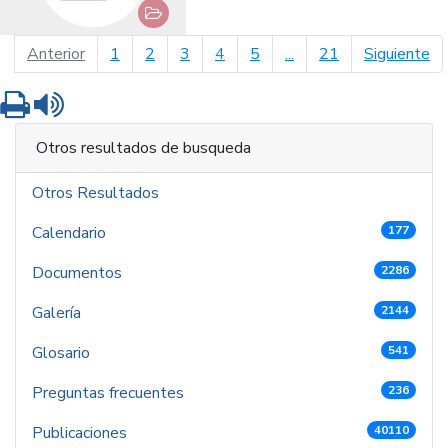
página anterior
pá
Anterior
1
2
3
4
5
...
21
Siguiente
Imprimir
Leer contenido
Otros resultados de busqueda
Otros Resultados
Calendario
177
Documentos
2286
Galería
2144
Glosario
541
Preguntas frecuentes
236
Publicaciones
40110