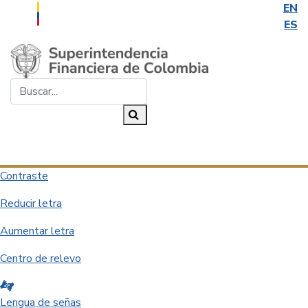
EN
ES
Saltar al contenido principal
Buscar...
Buscar
Desplegar navegación
Contraste
Reducir letra
Aumentar letra
Centro de relevo
Lengua de señas