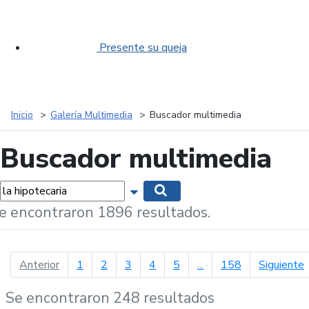
Presente su queja
Inicio
Galería Multimedia
Buscador multimedia
Buscador multimedia
labras...
Mostrar opciones de búsqueda
Buscar
e encontraron 1896 resultados.
página anterior
p
Anterior
1
2
3
4
5
...
158
Siguiente
Se encontraron 248 resultados