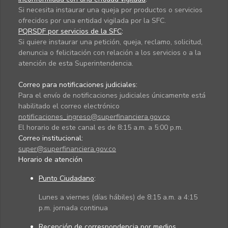
Si necesita instaurar una queja por productos o servicios
ofrecidos por una entidad vigilada por la SFC.
PQRSDF por servicios de la SFC
:
Si quiere instaurar una petición, queja, reclamo, solicitud,
denuncia o felicitación con relación a los servicios o a la
atención de esta Superintendencia.
Correo para notificaciones judiciales:
Para el envío de notificaciones judiciales únicamente está
habilitado el correo electrónico
notificaciones_ingreso@superfinanciera.gov.co
El horario de este canal es de 8:15 a.m. a 5:00 p.m.
Correo institucional:
super@superfinanciera.gov.co
Horario de atención
Punto Ciudadano
:
Lunes a viernes (días hábiles) de 8:15 a.m. a 4:15
p.m. jornada continua
Recepción de correspondencia por medios