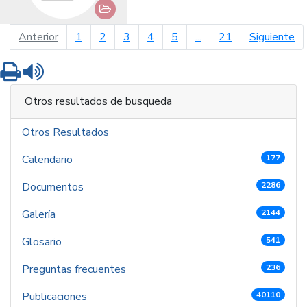
página anterior
pá
Anterior
1
2
3
4
5
...
21
Siguiente
Imprimir
Leer contenido
Otros resultados de busqueda
Otros Resultados
Calendario
177
Documentos
2286
Galería
2144
Glosario
541
Preguntas frecuentes
236
Publicaciones
40110