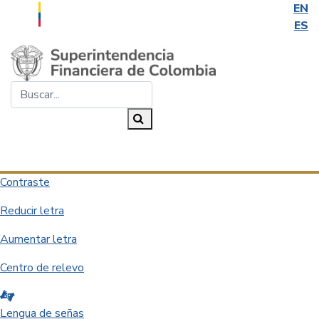
EN
ES
Saltar al contenido principal
Buscar...
Buscar
Desplegar navegación
Contraste
Reducir letra
Aumentar letra
Centro de relevo
Lengua de señas