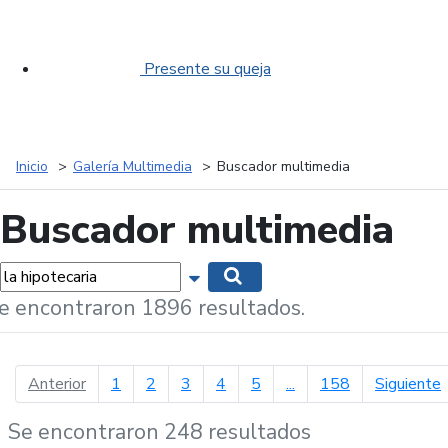
Presente su queja
Inicio
Galería Multimedia
Buscador multimedia
Buscador multimedia
labras...
Mostrar opciones de búsqueda
Buscar
e encontraron 1896 resultados.
página anterior
p
Anterior
1
2
3
4
5
...
158
Siguiente
Se encontraron 248 resultados