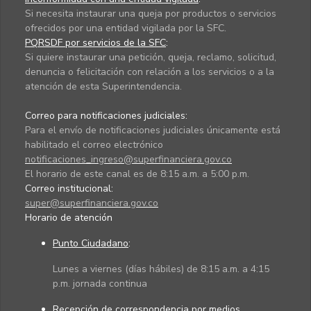
Si necesita instaurar una queja por productos o servicios
ofrecidos por una entidad vigilada por la SFC.
PQRSDF por servicios de la SFC
:
Si quiere instaurar una petición, queja, reclamo, solicitud,
denuncia o felicitación con relación a los servicios o a la
atención de esta Superintendencia.
Correo para notificaciones judiciales:
Para el envío de notificaciones judiciales únicamente está
habilitado el correo electrónico
notificaciones_ingreso@superfinanciera.gov.co
El horario de este canal es de 8:15 a.m. a 5:00 p.m.
Correo institucional:
super@superfinanciera.gov.co
Horario de atención
Punto Ciudadano
:
Lunes a viernes (días hábiles) de 8:15 a.m. a 4:15
p.m. jornada continua
Recepción de correspondencia por medios