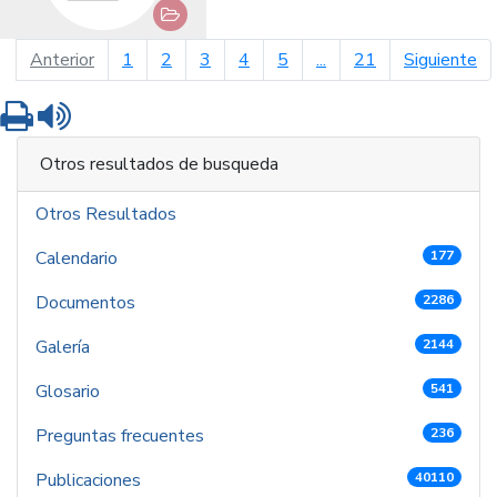
página anterior
pá
Anterior
1
2
3
4
5
...
21
Siguiente
Imprimir
Leer contenido
Otros resultados de busqueda
Otros Resultados
Calendario
177
Documentos
2286
Galería
2144
Glosario
541
Preguntas frecuentes
236
Publicaciones
40110