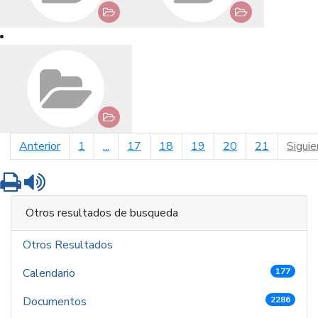
página anterior
Anterior
1
...
17
18
19
20
21
Siguie
Imprimir
Leer contenido
Otros resultados de busqueda
Otros Resultados
Calendario
177
Documentos
2286