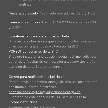
continua.
Numeral abreviado:
#903 (solo operadores Claro y Tigo)
Línea anticorrupción:
+57 601 594 0200 extensiones 2334
y 3623
Inconformidad con una entidad vigilada
:
Si necesita instaurar una queja por productos o servicios
ofrecidos por una entidad vigilada por la SFC.
PQRSDF por servicios de la SFC
:
Si quiere instaurar una petición, queja, reclamo, solicitud,
denuncia o felicitación con relación a los servicios o a la
atención de esta Superintendencia.
Correo para notificaciones judiciales:
Para el envío de notificaciones judiciales únicamente está
habilitado el correo electrónico
notificaciones_ingreso@superfinanciera.gov.co
El horario de este canal es de 8:15 a.m. a 5:00 p.m.
Correo institucional:
super@superfinanciera.gov.co