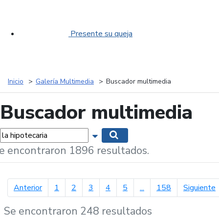
Presente su queja
Inicio
Galería Multimedia
Buscador multimedia
Buscador multimedia
labras...
Mostrar opciones de búsqueda
Buscar
e encontraron 1896 resultados.
página anterior
p
Anterior
1
2
3
4
5
...
158
Siguiente
Se encontraron 248 resultados