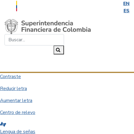
EN
ES
Saltar al contenido principal
Buscar...
Buscar
Desplegar navegación
Contraste
Reducir letra
Aumentar letra
Centro de relevo
Lengua de señas