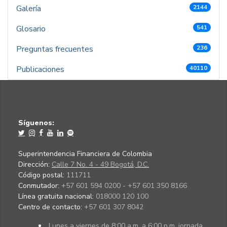
Galería
2144
Glosario
541
Preguntas frecuentes
236
Publicaciones
40110
Síguenos:
Superintendencia Financiera de Colombia
Dirección:
Calle 7 No. 4 - 49 Bogotá, D.C.
Código postal:
111711
Conmutador:
+57 601 594 0200 - +57 601 350 8166
Línea gratuita nacional:
018000 120 100
Centro de contacto:
+57 601 307 8042
Lunes a viernes de 8:00 a.m. a 6:00 p.m. jornada