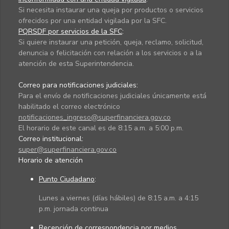
Si necesita instaurar una queja por productos o servicios
ofrecidos por una entidad vigilada por la SFC.
PQRSDF por servicios de la SFC
:
Si quiere instaurar una petición, queja, reclamo, solicitud,
denuncia o felicitación con relación a los servicios o a la
atención de esta Superintendencia.
Correo para notificaciones judiciales:
Para el envío de notificaciones judiciales únicamente está
habilitado el correo electrónico
notificaciones_ingreso@superfinanciera.gov.co
El horario de este canal es de 8:15 a.m. a 5:00 p.m.
Correo institucional:
super@superfinanciera.gov.co
Horario de atención
Punto Ciudadano
:
Lunes a viernes (días hábiles) de 8:15 a.m. a 4:15
p.m. jornada continua
Recepción de correspondencia por medios