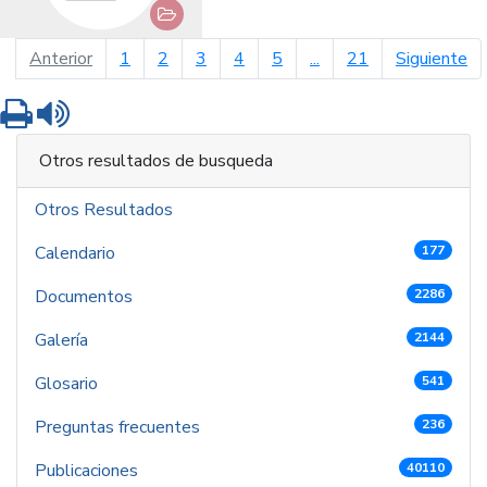
página anterior
pá
Anterior
1
2
3
4
5
...
21
Siguiente
Imprimir
Leer contenido
Otros resultados de busqueda
Otros Resultados
Calendario
177
Documentos
2286
Galería
2144
Glosario
541
Preguntas frecuentes
236
Publicaciones
40110