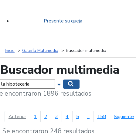
Presente su queja
Inicio
Galería Multimedia
Buscador multimedia
Buscador multimedia
labras...
Mostrar opciones de búsqueda
Buscar
e encontraron 1896 resultados.
página anterior
p
Anterior
1
2
3
4
5
...
158
Siguiente
Se encontraron 248 resultados