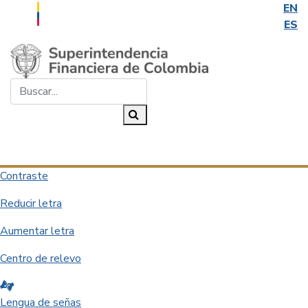
EN
ES
Saltar al contenido principal
Buscar...
Buscar
Desplegar navegación
Contraste
Reducir letra
Aumentar letra
Centro de relevo
Lengua de señas