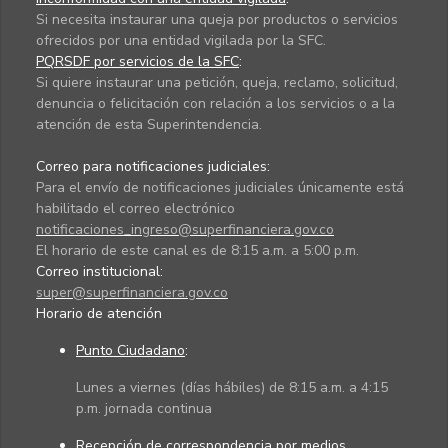
Si necesita instaurar una queja por productos o servicios
ofrecidos por una entidad vigilada por la SFC.
PQRSDF por servicios de la SFC
:
Si quiere instaurar una petición, queja, reclamo, solicitud,
denuncia o felicitación con relación a los servicios o a la
atención de esta Superintendencia.
Correo para notificaciones judiciales:
Para el envío de notificaciones judiciales únicamente está
habilitado el correo electrónico
notificaciones_ingreso@superfinanciera.gov.co
El horario de este canal es de 8:15 a.m. a 5:00 p.m.
Correo institucional:
super@superfinanciera.gov.co
Horario de atención
Punto Ciudadano
:
Lunes a viernes (días hábiles) de 8:15 a.m. a 4:15
p.m. jornada continua
Recepción de correspondencia por medios