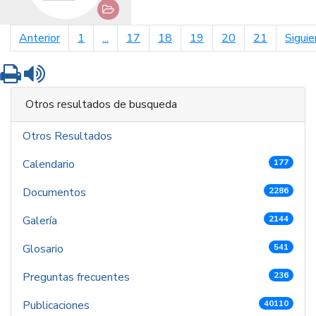
página anterior
Anterior
1
...
17
18
19
20
21
Siguie
Imprimir
Leer contenido
Otros resultados de busqueda
Otros Resultados
Calendario
177
Documentos
2286
Galería
2144
Glosario
541
Preguntas frecuentes
236
Publicaciones
40110