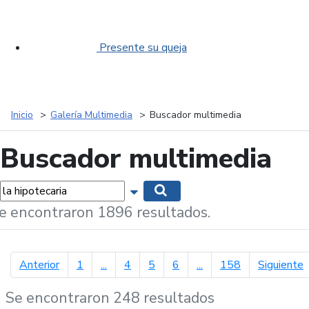
Presente su queja
Inicio
Galería Multimedia
Buscador multimedia
Buscador multimedia
labras...
Mostrar opciones de búsqueda
Buscar
e encontraron 1896 resultados.
página anterior
p
Anterior
1
...
4
5
6
...
158
Siguiente
Se encontraron 248 resultados