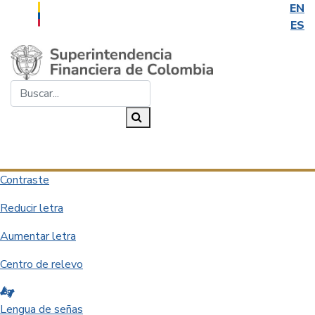
EN
ES
Saltar al contenido principal
Buscar...
Buscar
Desplegar navegación
Contraste
Reducir letra
Aumentar letra
Centro de relevo
Lengua de señas