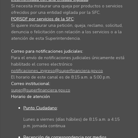
Si necesita instaurar una queja por productos o servicios
ofrecidos por una entidad vigilada por la SFC.
PQRSDF por servicios de la SFC
:
Si quiere instaurar una petición, queja, reclamo, solicitud,
denuncia o felicitación con relación a los servicios o a la
atención de esta Superintendencia.
Correo para notificaciones judiciales:
Para el envío de notificaciones judiciales únicamente está
habilitado el correo electrónico
notificaciones_ingreso@superfinanciera.gov.co
El horario de este canal es de 8:15 a.m. a 5:00 p.m.
Correo institucional:
super@superfinanciera.gov.co
Horario de atención
Punto Ciudadano
:
Lunes a viernes (días hábiles) de 8:15 a.m. a 4:15
p.m. jornada continua
Recepción de correspondencia por medios