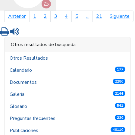
página anterior
pá
Anterior
1
2
3
4
5
...
21
Siguiente
Imprimir
Leer contenido
Otros resultados de busqueda
Otros Resultados
Calendario
177
Documentos
2286
Galería
2144
Glosario
541
Preguntas frecuentes
236
Publicaciones
40110