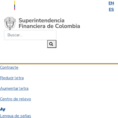
EN
ES
Saltar al contenido principal
Buscar...
Buscar
Desplegar navegación
Contraste
Reducir letra
Aumentar letra
Centro de relevo
Lengua de señas