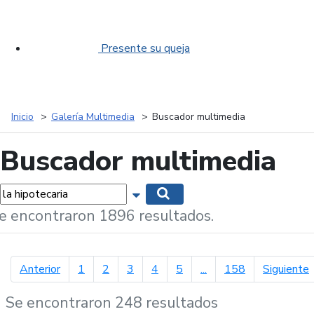
Presente su queja
Inicio
Galería Multimedia
Buscador multimedia
Buscador multimedia
labras...
Mostrar opciones de búsqueda
Buscar
e encontraron 1896 resultados.
página anterior
p
Anterior
1
2
3
4
5
...
158
Siguiente
Se encontraron 248 resultados