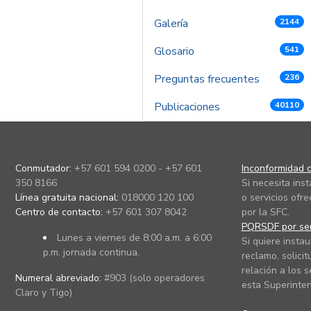
Galería
2144
Glosario
541
Preguntas frecuentes
236
Publicaciones
40110
Conmutador:
+57 601 594 0200 - +57 601
Inconformidad c
350 8166
Si necesita ins
Línea gratuita nacional:
018000 120 100
o servicios ofre
Centro de contacto:
+57 601 307 8042
por la SFC.
PQRSDF por ser
Lunes a viernes de 8:00 a.m. a 6:00
Si quiere instau
p.m. jornada continua.
reclamo, solicit
relación a los s
Numeral abreviado:
#903 (solo operadores
esta Superinten
Claro y Tigo)