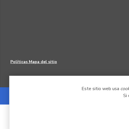
Políticas
Mapa del sitio
Este sitio web usa
coo
Si