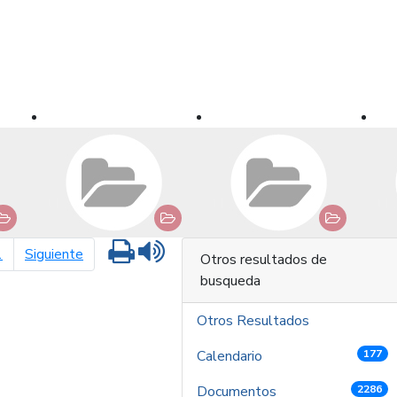
Imprimir
Leer contenido
página siguiente
1
Siguiente
Otros resultados de
busqueda
Otros Resultados
Calendario
177
Documentos
2286