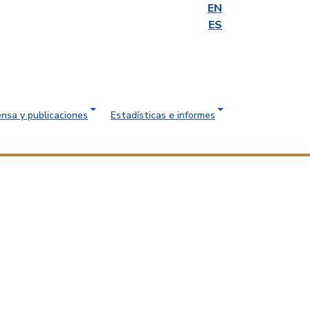
EN
ES
ensa y publicaciones
Estadísticas e informes