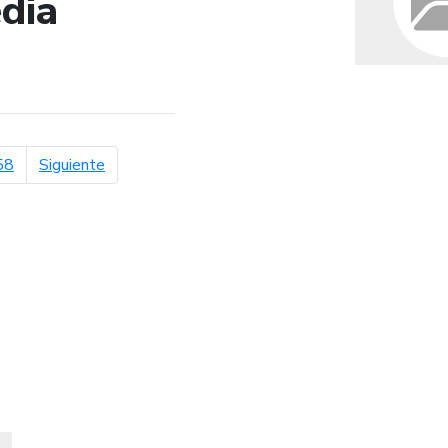
dia
de búsqueda
página siguiente
58
Siguiente