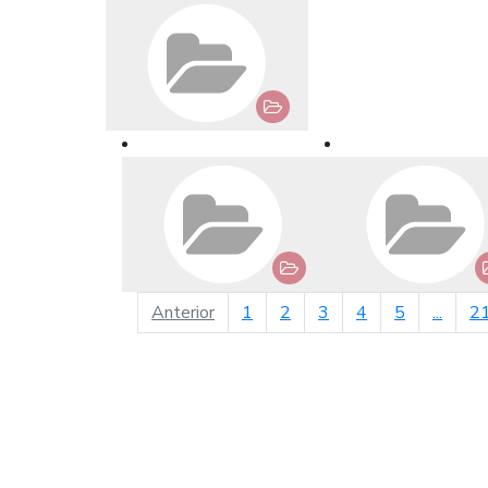
página anterior
Anterior
1
2
3
4
5
...
2