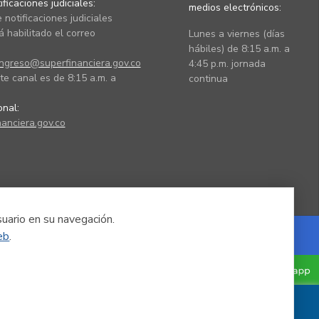
ficaciones judiciales:
medios electrónicos:
 notificaciones judiciales
 habilitado el correo
Lunes a viernes (días
hábiles) de 8:15 a.m. a
ingreso@superfinanciera.gov.co
4:45 p.m. jornada
te canal es de 8:15 a.m. a
continua
ional:
anciera.gov.co
suario en su navegación.
eb
.
Powered by Nexura