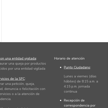
on una entidad vigilada
:
Horario de atención
taurar una queja por productos
Punto Ciudadano
:
cidos por una entidad vigilada
Lunes a viernes (días
vicios de la SFC
:
hábiles) de 8:15 a.m. a
rar una petición, queja,
4:15 p.m. jornada
ud, denuncia o felicitación con
continua
ervicios o a la atención de
dencia.
Recepción de
correspondencia por