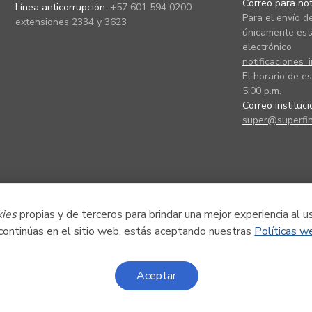
Correo para noti
Línea anticorrupción:
+57 601 594 0200
Para el envío de
extensiones 2334 y 3623
únicamente está
electrónico
notificaciones_
El horario de es
5:00 p.m.
Correo instituc
super@superfin
kies
propias y de terceros para brindar una mejor experiencia al u
 continúas en el sitio web, estás aceptando nuestras
Políticas w
Aceptar