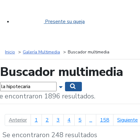
Presente su queja
Inicio
Galería Multimedia
Buscador multimedia
Buscador multimedia
labras...
Mostrar opciones de búsqueda
Buscar
e encontraron 1896 resultados.
página anterior
p
Anterior
1
2
3
4
5
...
158
Siguiente
Se encontraron 248 resultados