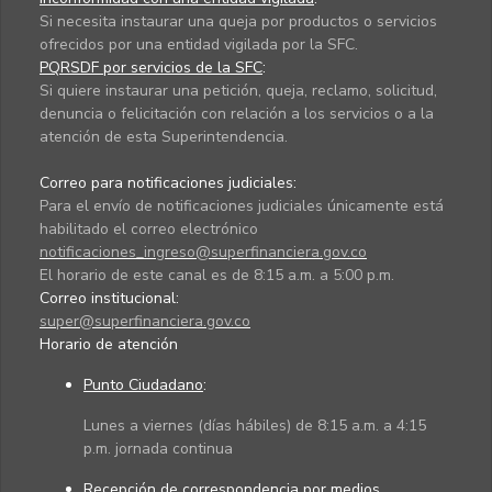
Si necesita instaurar una queja por productos o servicios
ofrecidos por una entidad vigilada por la SFC.
PQRSDF por servicios de la SFC
:
Si quiere instaurar una petición, queja, reclamo, solicitud,
denuncia o felicitación con relación a los servicios o a la
atención de esta Superintendencia.
Correo para notificaciones judiciales:
Para el envío de notificaciones judiciales únicamente está
habilitado el correo electrónico
notificaciones_ingreso@superfinanciera.gov.co
El horario de este canal es de 8:15 a.m. a 5:00 p.m.
Correo institucional:
super@superfinanciera.gov.co
Horario de atención
Punto Ciudadano
:
Lunes a viernes (días hábiles) de 8:15 a.m. a 4:15
p.m. jornada continua
Recepción de correspondencia por medios