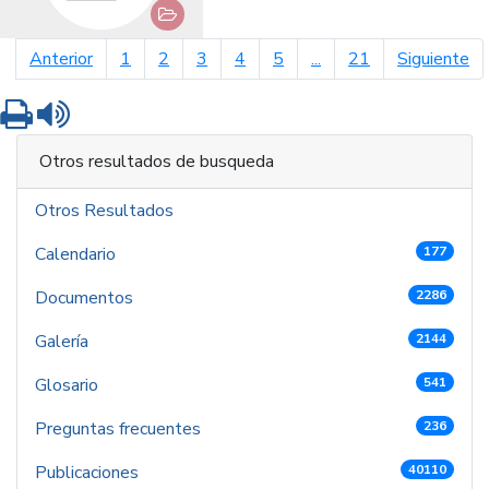
página anterior
pá
Anterior
1
2
3
4
5
...
21
Siguiente
Imprimir
Leer contenido
Otros resultados de busqueda
Otros Resultados
Calendario
177
Documentos
2286
Galería
2144
Glosario
541
Preguntas frecuentes
236
Publicaciones
40110