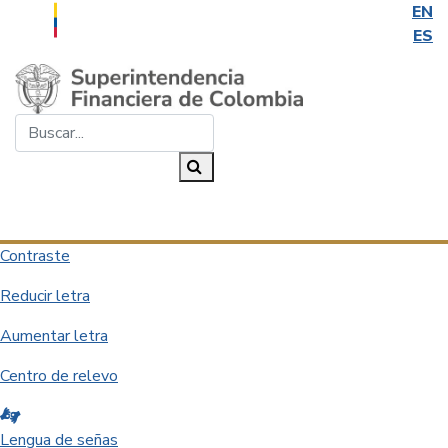
EN
ES
Saltar al contenido principal
Buscar...
Buscar
Desplegar navegación
Contraste
Reducir letra
Aumentar letra
Centro de relevo
Lengua de señas