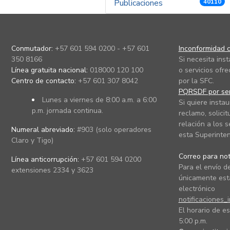
Publicaciones
40110
Conmutador:
+57 601 594 0200 - +57 601
Inconformidad c
350 8166
Si necesita ins
Línea gratuita nacional:
018000 120 100
o servicios ofre
Centro de contacto:
+57 601 307 8042
por la SFC.
PQRSDF por ser
Lunes a viernes de 8:00 a.m. a 6:00
Si quiere instau
p.m. jornada continua.
reclamo, solicit
relación a los s
Numeral abreviado:
#903 (solo operadores
esta Superinten
Claro y Tigo)
Correo para noti
Línea anticorrupción:
+57 601 594 0200
Para el envío de
extensiones 2334 y 3623
únicamente está
electrónico
notificaciones_
El horario de es
5:00 p.m.