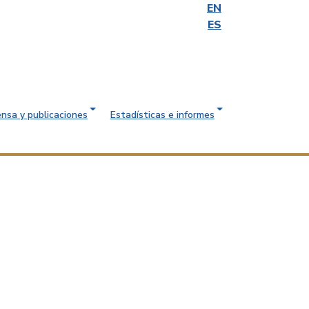
EN
ES
ensa y publicaciones
Estadísticas e informes