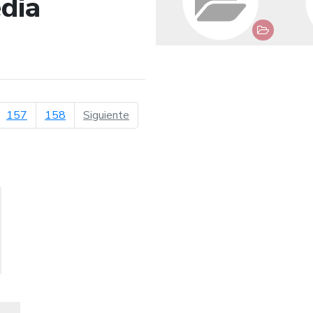
dia
de búsqueda
página siguiente
157
158
Siguiente