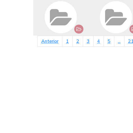
página anterior
Anterior
1
2
3
4
5
...
2