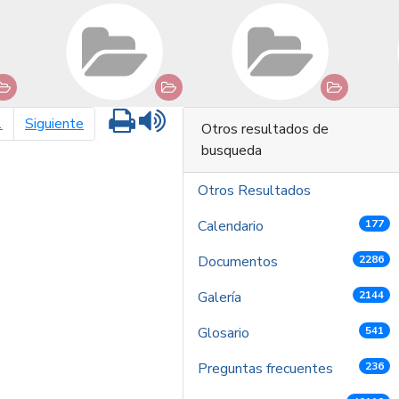
Imprimir
Leer contenido
página siguiente
1
Siguiente
Otros resultados de
busqueda
Otros Resultados
Calendario
177
Documentos
2286
Galería
2144
Glosario
541
Preguntas frecuentes
236