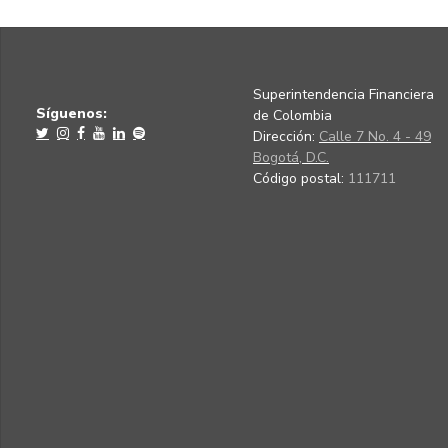
Superintendencia Financiera
Síguenos:
de Colombia
Dirección:
Calle 7 No. 4 - 49
Bogotá, D.C.
Código postal:
111711