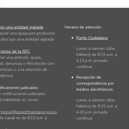
on una entidad vigilada
:
Horario de atención
taurar una queja por productos
Punto Ciudadano
:
cidos por una entidad vigilada
Lunes a viernes (días
vicios de la SFC
:
hábiles) de 8:15 a.m. a
rar una petición, queja,
4:15 p.m. jornada
ud, denuncia o felicitación con
continua
ervicios o a la atención de
dencia.
Recepción de
correspondencia por
ficaciones judiciales:
medios electrónicos:
 notificaciones judiciales
 habilitado el correo
Lunes a viernes (días
hábiles) de 8:15 a.m. a
ingreso@superfinanciera.gov.co
4:45 p.m. jornada
te canal es de 8:15 a.m. a
continua