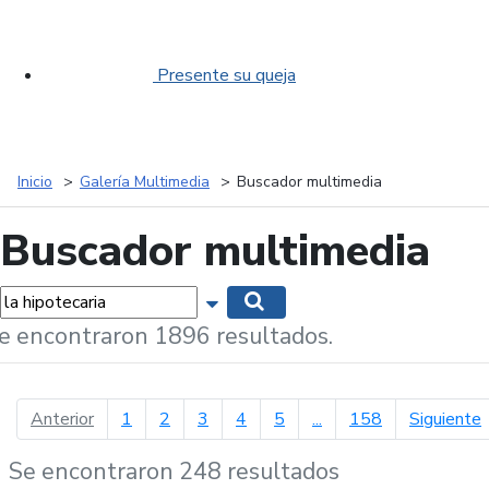
Presente su queja
Inicio
Galería Multimedia
Buscador multimedia
Buscador multimedia
labras...
Mostrar opciones de búsqueda
Buscar
e encontraron 1896 resultados.
página anterior
p
Anterior
1
2
3
4
5
...
158
Siguiente
Se encontraron 248 resultados