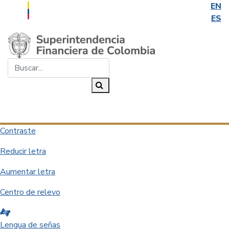
EN
ES
Saltar al contenido principal
Buscar...
Buscar
Desplegar navegación
Contraste
Reducir letra
Aumentar letra
Centro de relevo
Lengua de señas