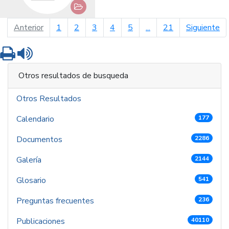
página anterior
pá
Anterior
1
2
3
4
5
...
21
Siguiente
Imprimir
Leer contenido
Otros resultados de busqueda
Otros Resultados
Calendario
177
Documentos
2286
Galería
2144
Glosario
541
Preguntas frecuentes
236
Publicaciones
40110