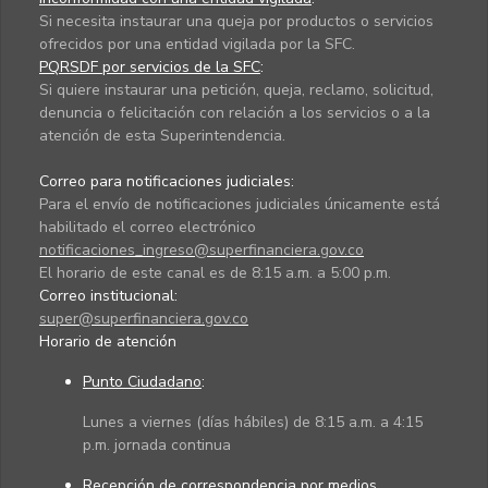
Si necesita instaurar una queja por productos o servicios
ofrecidos por una entidad vigilada por la SFC.
PQRSDF por servicios de la SFC
:
Si quiere instaurar una petición, queja, reclamo, solicitud,
denuncia o felicitación con relación a los servicios o a la
atención de esta Superintendencia.
Correo para notificaciones judiciales:
Para el envío de notificaciones judiciales únicamente está
habilitado el correo electrónico
notificaciones_ingreso@superfinanciera.gov.co
El horario de este canal es de 8:15 a.m. a 5:00 p.m.
Correo institucional:
super@superfinanciera.gov.co
Horario de atención
Punto Ciudadano
:
Lunes a viernes (días hábiles) de 8:15 a.m. a 4:15
p.m. jornada continua
Recepción de correspondencia por medios