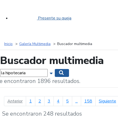
Presente su queja
Inicio
Galería Multimedia
Buscador multimedia
Buscador multimedia
labras...
Mostrar opciones de búsqueda
Buscar
e encontraron 1896 resultados.
página anterior
p
Anterior
1
2
3
4
5
...
158
Siguiente
Se encontraron 248 resultados