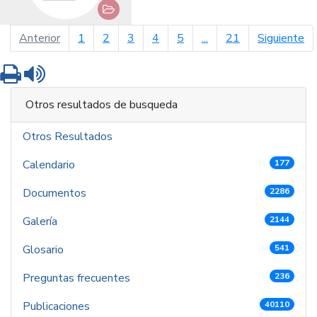
página anterior
pá
Anterior
1
2
3
4
5
...
21
Siguiente
Imprimir
Leer contenido
Otros resultados de busqueda
Otros Resultados
Calendario
177
Documentos
2286
Galería
2144
Glosario
541
Preguntas frecuentes
236
Publicaciones
40110