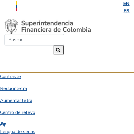
EN
ES
Saltar al contenido principal
Buscar...
Buscar
Desplegar navegación
Contraste
Reducir letra
Aumentar letra
Centro de relevo
Lengua de señas