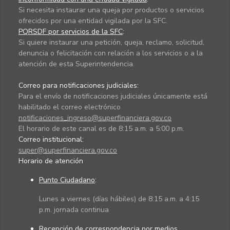
Si necesita instaurar una queja por productos o servicios
ofrecidos por una entidad vigilada por la SFC.
PQRSDF por servicios de la SFC
:
Si quiere instaurar una petición, queja, reclamo, solicitud,
denuncia o felicitación con relación a los servicios o a la
atención de esta Superintendencia.
Correo para notificaciones judiciales:
Para el envío de notificaciones judiciales únicamente está
habilitado el correo electrónico
notificaciones_ingreso@superfinanciera.gov.co
El horario de este canal es de 8:15 a.m. a 5:00 p.m.
Correo institucional:
super@superfinanciera.gov.co
Horario de atención
Punto Ciudadano
:
Lunes a viernes (días hábiles) de 8:15 a.m. a 4:15
p.m. jornada continua
Recepción de correspondencia por medios