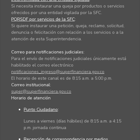
Si necesita instaurar una queja por productos o servicios
ofrecidos por una entidad vigilada por la SFC.
PQRSDF por servicios de la SFC
:
Si quiere instaurar una petición, queja, reclamo, solicitud,
denuncia o felicitación con relación a los servicios o a la
atención de esta Superintendencia.
Correo para notificaciones judiciales:
Para el envío de notificaciones judiciales únicamente está
habilitado el correo electrónico
notificaciones_ingreso@superfinanciera.gov.co
El horario de este canal es de 8:15 a.m. a 5:00 p.m.
Correo institucional:
super@superfinanciera.gov.co
Horario de atención
Punto Ciudadano
:
Lunes a viernes (días hábiles) de 8:15 a.m. a 4:15
p.m. jornada continua
Recepción de correspondencia por medios