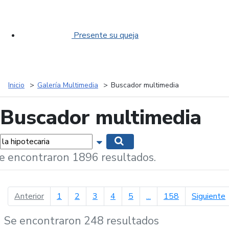
Presente su queja
Inicio
Galería Multimedia
Buscador multimedia
Buscador multimedia
labras...
Mostrar opciones de búsqueda
Buscar
e encontraron 1896 resultados.
página anterior
p
Anterior
1
2
3
4
5
...
158
Siguiente
Se encontraron 248 resultados