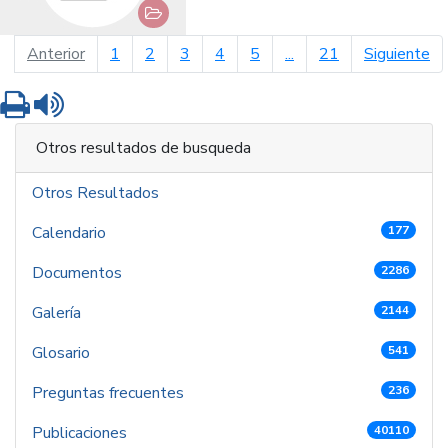
página anterior
pá
Anterior
1
2
3
4
5
...
21
Siguiente
Imprimir
Leer contenido
Otros resultados de busqueda
Otros Resultados
Calendario
177
Documentos
2286
Galería
2144
Glosario
541
Preguntas frecuentes
236
Publicaciones
40110