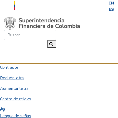
EN
ES
Saltar al contenido principal
Buscar...
Buscar
Desplegar navegación
Contraste
Reducir letra
Aumentar letra
Centro de relevo
Lengua de señas