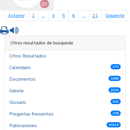
página anterior
pá
Anterior
1
...
4
5
6
...
21
Siguiente
Imprimir
Leer contenido
Otros resultados de busqueda
Otros Resultados
Calendario
177
Documentos
2286
Galería
2144
Glosario
541
Preguntas frecuentes
236
Publicaciones
40110