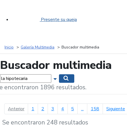
Presente su queja
Inicio
Galería Multimedia
Buscador multimedia
Buscador multimedia
labras...
Mostrar opciones de búsqueda
Buscar
e encontraron 1896 resultados.
página anterior
p
Anterior
1
2
3
4
5
...
158
Siguiente
Se encontraron 248 resultados