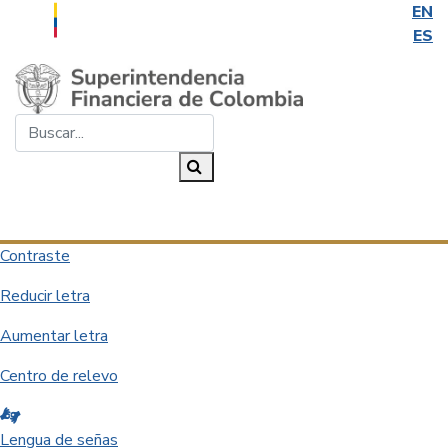
EN
ES
Saltar al contenido principal
Buscar...
Buscar
Desplegar navegación
Contraste
Reducir letra
Aumentar letra
Centro de relevo
Lengua de señas