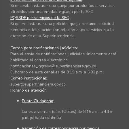
Si necesita instaurar una queja por productos o servicios
ofrecidos por una entidad vigilada por la SFC.
PQRSDF por servicios de la SFC
:
Si quiere instaurar una petición, queja, reclamo, solicitud,
denuncia o felicitación con relación a los servicios o a la
atención de esta Superintendencia.
Correo para notificaciones judiciales:
Para el envío de notificaciones judiciales únicamente está
habilitado el correo electrónico
notificaciones_ingreso@superfinanciera.gov.co
El horario de este canal es de 8:15 a.m. a 5:00 p.m.
Correo institucional:
super@superfinanciera.gov.co
Horario de atención
Punto Ciudadano
:
Lunes a viernes (días hábiles) de 8:15 a.m. a 4:15
p.m. jornada continua
Recepción de correspondencia por medios