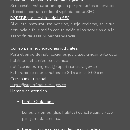
Si necesita instaurar una queja por productos o servicios
ofrecidos por una entidad vigilada por la SFC.
PQRSDF por servicios de la SFC
:
Si quiere instaurar una petición, queja, reclamo, solicitud,
denuncia o felicitación con relación a los servicios o a la
atención de esta Superintendencia.
Correo para notificaciones judiciales:
Para el envío de notificaciones judiciales únicamente está
habilitado el correo electrónico
notificaciones_ingreso@superfinanciera.gov.co
El horario de este canal es de 8:15 a.m. a 5:00 p.m.
Correo institucional:
super@superfinanciera.gov.co
Horario de atención
Punto Ciudadano
:
Lunes a viernes (días hábiles) de 8:15 a.m. a 4:15
p.m. jornada continua
Recepción de correspondencia por medios