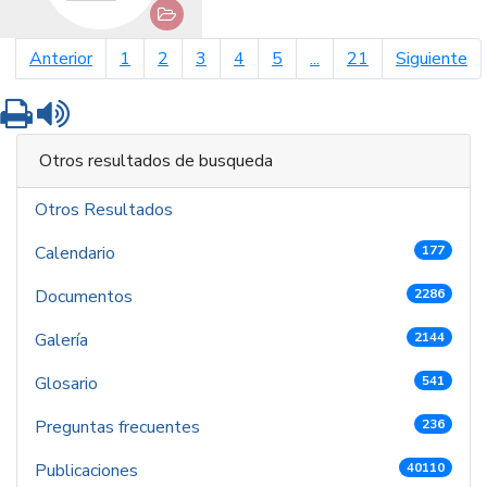
página anterior
pá
Anterior
1
2
3
4
5
...
21
Siguiente
Imprimir
Leer contenido
Otros resultados de busqueda
Otros Resultados
Calendario
177
Documentos
2286
Galería
2144
Glosario
541
Preguntas frecuentes
236
Publicaciones
40110