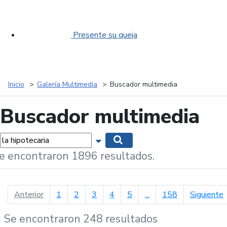
Presente su queja
Inicio
Galería Multimedia
Buscador multimedia
Buscador multimedia
labras...
Mostrar opciones de búsqueda
Buscar
e encontraron 1896 resultados.
página anterior
p
Anterior
1
2
3
4
5
...
158
Siguiente
Se encontraron 248 resultados