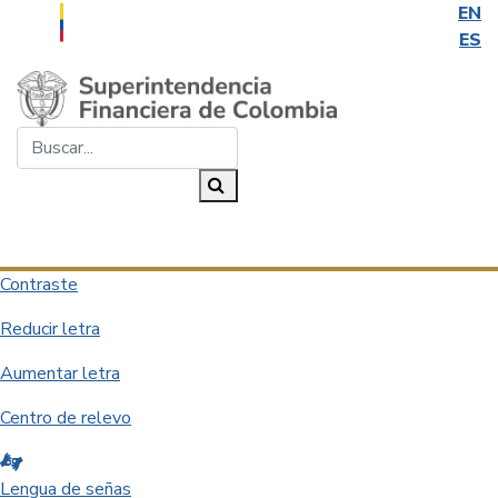
EN
ES
Saltar al contenido principal
Buscar...
Buscar
Desplegar navegación
Contraste
Reducir letra
Aumentar letra
Centro de relevo
Lengua de señas