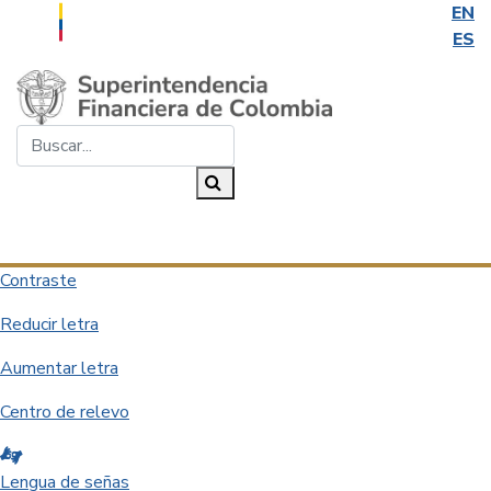
EN
ES
Saltar al contenido principal
Buscar...
Buscar
Desplegar navegación
Contraste
Reducir letra
Aumentar letra
Centro de relevo
Lengua de señas