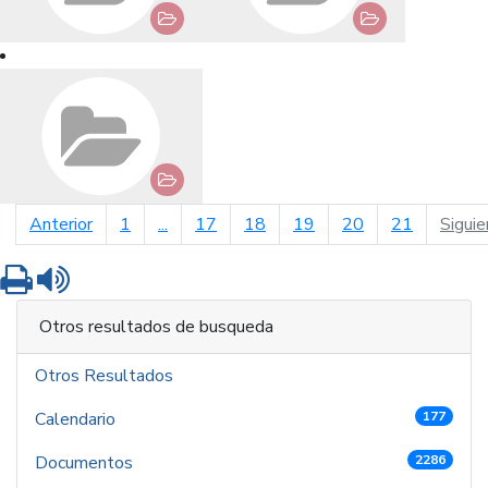
página anterior
Anterior
1
...
17
18
19
20
21
Siguie
Imprimir
Leer contenido
Otros resultados de busqueda
Otros Resultados
Calendario
177
Documentos
2286