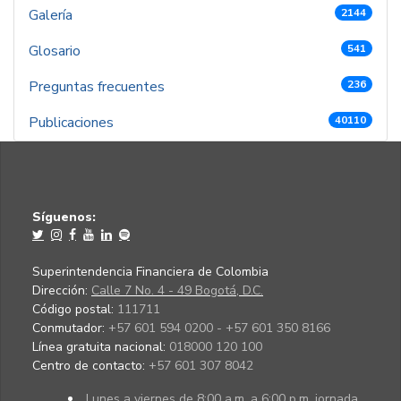
Galería
2144
Glosario
541
Preguntas frecuentes
236
Publicaciones
40110
Síguenos:
Superintendencia Financiera de Colombia
Dirección:
Calle 7 No. 4 - 49 Bogotá, D.C.
Código postal:
111711
Conmutador:
+57 601 594 0200 - +57 601 350 8166
Línea gratuita nacional:
018000 120 100
Centro de contacto:
+57 601 307 8042
Lunes a viernes de 8:00 a.m. a 6:00 p.m. jornada