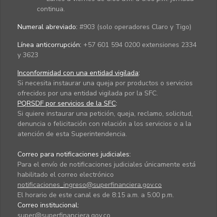
continua.
Numeral abreviado:
#903 (solo operadores Claro y Tigo)
Línea anticorrupción:
+57 601 594 0200 extensiones 2334
y 3623
Inconformidad con una entidad vigilada
:
Si necesita instaurar una queja por productos o servicios
ofrecidos por una entidad vigilada por la SFC.
PQRSDF por servicios de la SFC
:
Si quiere instaurar una petición, queja, reclamo, solicitud,
denuncia o felicitación con relación a los servicios o a la
atención de esta Superintendencia.
Correo para notificaciones judiciales:
Para el envío de notificaciones judiciales únicamente está
habilitado el correo electrónico
notificaciones_ingreso@superfinanciera.gov.co
El horario de este canal es de 8:15 a.m. a 5:00 p.m.
Correo institucional:
super@superfinanciera.gov.co