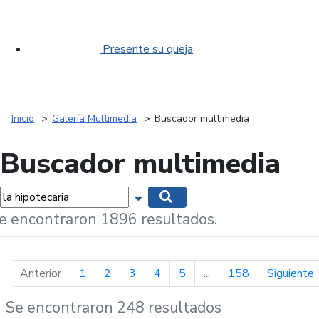
Presente su queja
Inicio
Galería Multimedia
Buscador multimedia
Buscador multimedia
labras...
Mostrar opciones de búsqueda
Buscar
e encontraron 1896 resultados.
página anterior
p
Anterior
1
2
3
4
5
...
158
Siguiente
Se encontraron 248 resultados