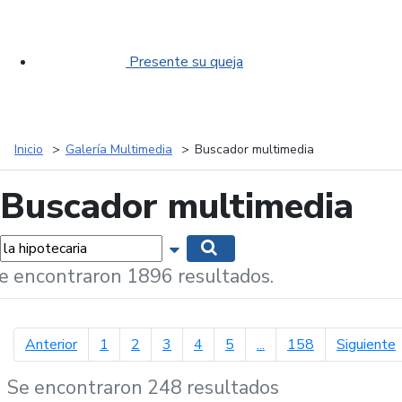
Presente su queja
Inicio
Galería Multimedia
Buscador multimedia
Buscador multimedia
labras...
Mostrar opciones de búsqueda
Buscar
e encontraron 1896 resultados.
página anterior
p
Anterior
1
2
3
4
5
...
158
Siguiente
Se encontraron 248 resultados