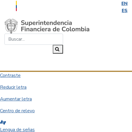
EN
ES
Saltar al contenido principal
Buscar...
Buscar
Desplegar navegación
Contraste
Reducir letra
Aumentar letra
Centro de relevo
Lengua de señas