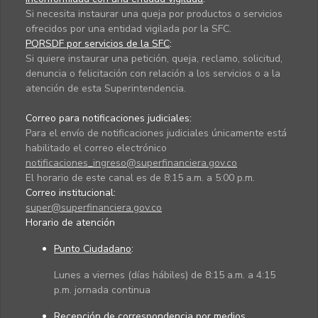
Si necesita instaurar una queja por productos o servicios
ofrecidos por una entidad vigilada por la SFC.
PQRSDF por servicios de la SFC
:
Si quiere instaurar una petición, queja, reclamo, solicitud,
denuncia o felicitación con relación a los servicios o a la
atención de esta Superintendencia.
Correo para notificaciones judiciales:
Para el envío de notificaciones judiciales únicamente está
habilitado el correo electrónico
notificaciones_ingreso@superfinanciera.gov.co
El horario de este canal es de 8:15 a.m. a 5:00 p.m.
Correo institucional:
super@superfinanciera.gov.co
Horario de atención
Punto Ciudadano
:
Lunes a viernes (días hábiles) de 8:15 a.m. a 4:15
p.m. jornada continua
Recepción de correspondencia por medios