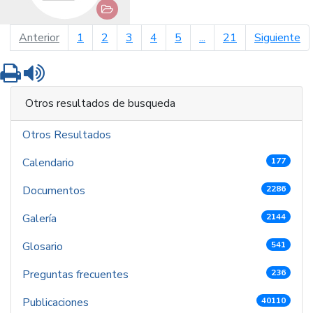
página anterior
pá
Anterior
1
2
3
4
5
...
21
Siguiente
Imprimir
Leer contenido
Otros resultados de busqueda
Otros Resultados
Calendario
177
Documentos
2286
Galería
2144
Glosario
541
Preguntas frecuentes
236
Publicaciones
40110