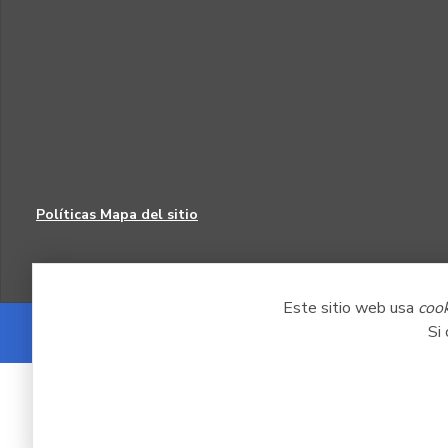
Políticas
Mapa del sitio
Este sitio web usa
coo
Si