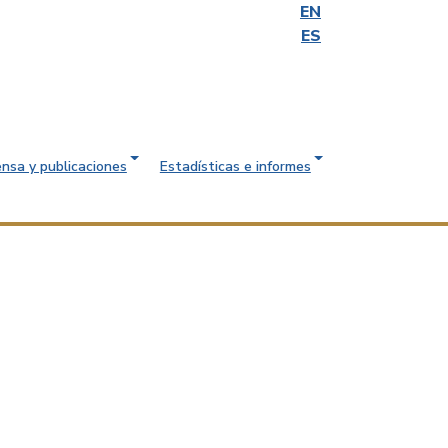
EN
ES
ensa y publicaciones
Estadísticas e informes