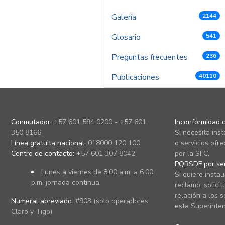
Galería
2144
Glosario
541
Preguntas frecuentes
236
Publicaciones
40110
Conmutador:
+57 601 594 0200 - +57 601
Inconformidad c
350 8166
Si necesita ins
Línea gratuita nacional:
018000 120 100
o servicios ofre
Centro de contacto:
+57 601 307 8042
por la SFC.
PQRSDF por ser
Lunes a viernes de 8:00 a.m. a 6:00
Si quiere instau
p.m. jornada continua.
reclamo, solicit
relación a los s
Numeral abreviado:
#903 (solo operadores
esta Superinten
Claro y Tigo)