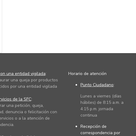
on una entidad vigilada
:
Horario de atención
taurar una queja por productos
Punto Ciudadano
:
cidos por una entidad vigilada
Lunes a viernes (días
vicios de la SFC
:
hábiles) de 8:15 a.m. a
rar una petición, queja,
4:15 p.m. jornada
ud, denuncia o felicitación con
continua
ervicios o a la atención de
dencia.
Recepción de
correspondencia por