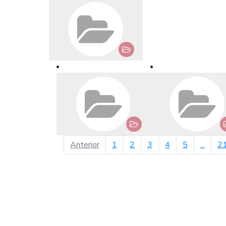
página anterior
Anterior
1
2
3
4
5
...
2