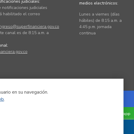
ficaciones judiciales:
medios electrónicos:
 notificaciones judiciales
 habilitado el correo
Lunes a viernes (días
hábiles) de 8:15 a.m. a
ingreso@superfinanciera.gov.co
4:45 p.m. jornada
te canal es de 8:15 a.m. a
continua
ional:
anciera.gov.co
suario en su navegación.
eb
.
Powered by Nexura