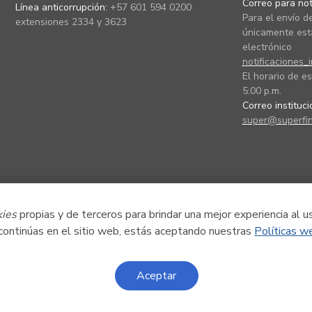
Correo para noti
Línea anticorrupción:
+57 601 594 0200
Para el envío de
extensiones 2334 y 3623
únicamente está
electrónico
notificaciones_
El horario de es
5:00 p.m.
Correo instituc
super@superfin
kies
propias y de terceros para brindar una mejor experiencia al u
 continúas en el sitio web, estás aceptando nuestras
Políticas w
Aceptar