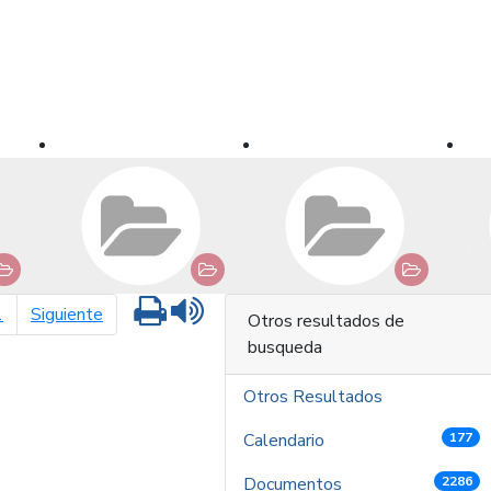
Imprimir
Leer contenido
página siguiente
1
Siguiente
Otros resultados de
busqueda
Otros Resultados
Calendario
177
Documentos
2286