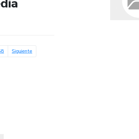
dia
de búsqueda
página siguiente
58
Siguiente