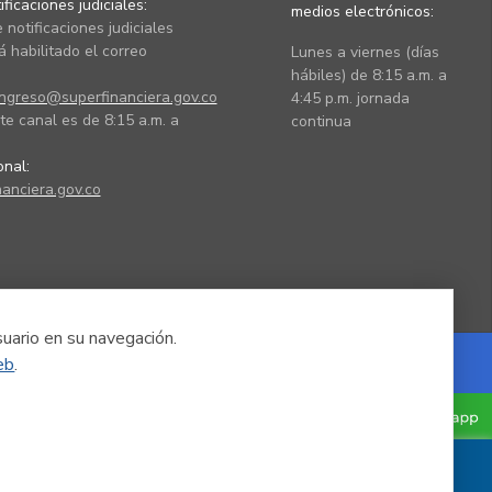
ficaciones judiciales:
medios electrónicos:
 notificaciones judiciales
 habilitado el correo
Lunes a viernes (días
hábiles) de 8:15 a.m. a
ingreso@superfinanciera.gov.co
4:45 p.m. jornada
te canal es de 8:15 a.m. a
continua
ional:
anciera.gov.co
suario en su navegación.
eb
.
Powered by Nexura