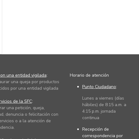
on una entidad vigilada
:
Horario de atención
taurar una queja por productos
Punto Ciudadano
:
cidos por una entidad vigilada
Lunes a viernes (días
vicios de la SFC
:
hábiles) de 8:15 a.m. a
rar una petición, queja,
4:15 p.m. jornada
ud, denuncia o felicitación con
continua
ervicios o a la atención de
dencia.
Recepción de
correspondencia por