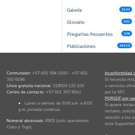
Galería
2144
Glosario
541
Preguntas frecuentes
236
Publicaciones
40110
Conmutador:
+57 601 594 0200 - +57 601
Inconformidad c
350 8166
Si necesita ins
Línea gratuita nacional:
018000 120 100
o servicios ofre
Centro de contacto:
+57 601 307 8042
por la SFC.
PQRSDF por ser
Lunes a viernes de 8:00 a.m. a 6:00
Si quiere instau
p.m. jornada continua.
reclamo, solicit
relación a los s
Numeral abreviado:
#903 (solo operadores
esta Superinten
Claro y Tigo)