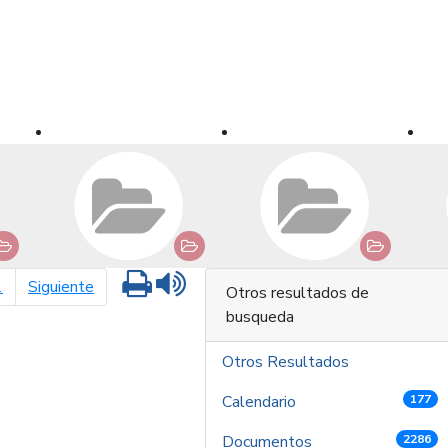
Imprimir
Leer contenido
página siguiente
1
Siguiente
Otros resultados de
busqueda
Otros Resultados
Calendario
177
Documentos
2286