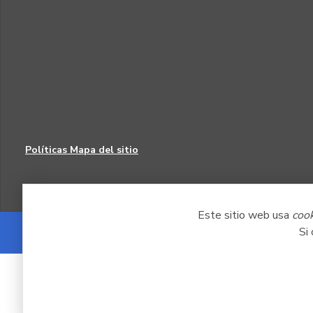
Políticas
Mapa del sitio
Este sitio web usa
coo
Si