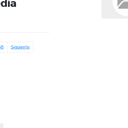
dia
de búsqueda
página siguiente
58
Siguiente