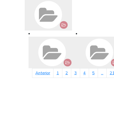
página anterior
Anterior
1
2
3
4
5
...
2