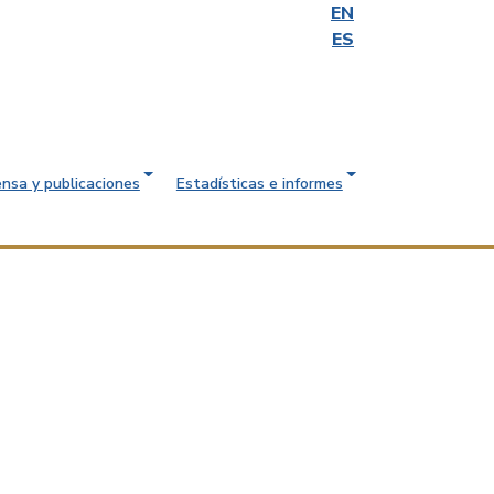
EN
ES
ensa y publicaciones
Estadísticas e informes