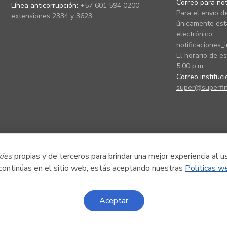
Correo para noti
Línea anticorrupción:
+57 601 594 0200
Para el envío de
extensiones 2334 y 3623
únicamente está
electrónico
notificaciones_
El horario de es
5:00 p.m.
Correo instituc
super@superfin
kies
propias y de terceros para brindar una mejor experiencia al u
 continúas en el sitio web, estás aceptando nuestras
Políticas w
Aceptar