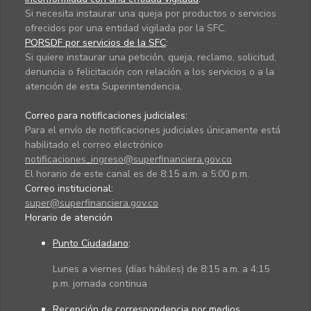
Si necesita instaurar una queja por productos o servicios
ofrecidos por una entidad vigilada por la SFC.
PQRSDF por servicios de la SFC
:
Si quiere instaurar una petición, queja, reclamo, solicitud,
denuncia o felicitación con relación a los servicios o a la
atención de esta Superintendencia.
Correo para notificaciones judiciales:
Para el envío de notificaciones judiciales únicamente está
habilitado el correo electrónico
notificaciones_ingreso@superfinanciera.gov.co
El horario de este canal es de 8:15 a.m. a 5:00 p.m.
Correo institucional:
super@superfinanciera.gov.co
Horario de atención
Punto Ciudadano
:
Lunes a viernes (días hábiles) de 8:15 a.m. a 4:15
p.m. jornada continua
Recepción de correspondencia por medios