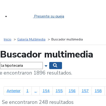
Presente su queja
Inicio
Galería Multimedia
Buscador multimedia
Buscador multimedia
labras...
Mostrar opciones de búsqueda
Buscar
e encontraron 1896 resultados.
página anterior
Anterior
1
...
154
155
156
157
158
Se encontraron 248 resultados