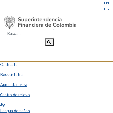
EN
ES
Saltar al contenido principal
Buscar...
Buscar
Desplegar navegación
Contraste
Reducir letra
Aumentar letra
Centro de relevo
Lengua de señas