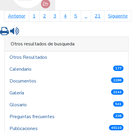
página anterior
pá
Anterior
1
2
3
4
5
...
21
Siguiente
Imprimir
Leer contenido
Otros resultados de busqueda
Otros Resultados
Calendario
177
Documentos
2286
Galería
2144
Glosario
541
Preguntas frecuentes
236
Publicaciones
40110