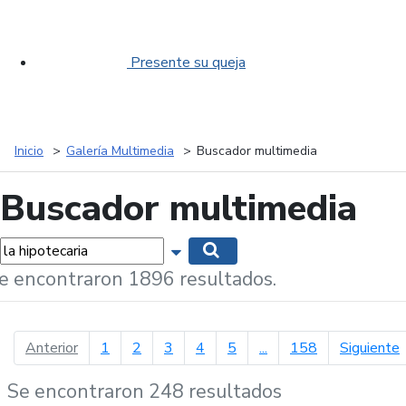
Presente su queja
Inicio
Galería Multimedia
Buscador multimedia
Buscador multimedia
labras...
Mostrar opciones de búsqueda
Buscar
e encontraron 1896 resultados.
página anterior
p
Anterior
1
2
3
4
5
...
158
Siguiente
Se encontraron 248 resultados