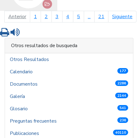
página anterior
pá
Anterior
1
2
3
4
5
...
21
Siguiente
Imprimir
Leer contenido
Otros resultados de busqueda
Otros Resultados
Calendario
177
Documentos
2286
Galería
2144
Glosario
541
Preguntas frecuentes
236
Publicaciones
40110