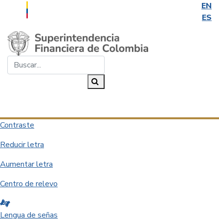
EN
ES
Saltar al contenido principal
Buscar...
Buscar
Desplegar navegación
Contraste
Reducir letra
Aumentar letra
Centro de relevo
Lengua de señas