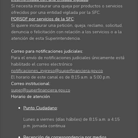
Si necesita instaurar una queja por productos o servicios
ofrecidos por una entidad vigilada por la SFC.
PQRSDF por servicios de la SFC
:
Si quiere instaurar una petición, queja, reclamo, solicitud,
denuncia o felicitación con relación a los servicios o a la
atención de esta Superintendencia.
Correo para notificaciones judiciales:
Para el envío de notificaciones judiciales únicamente está
habilitado el correo electrónico
notificaciones_ingreso@superfinanciera.gov.co
El horario de este canal es de 8:15 a.m. a 5:00 p.m.
Correo institucional:
super@superfinanciera.gov.co
Horario de atención
Punto Ciudadano
:
Lunes a viernes (días hábiles) de 8:15 a.m. a 4:15
p.m. jornada continua
Recepción de correspondencia por medios