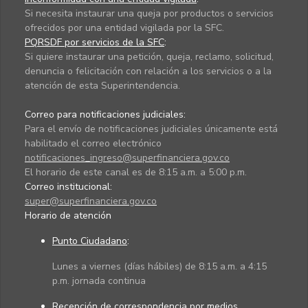
Si necesita instaurar una queja por productos o servicios
ofrecidos por una entidad vigilada por la SFC.
PQRSDF por servicios de la SFC
:
Si quiere instaurar una petición, queja, reclamo, solicitud,
denuncia o felicitación con relación a los servicios o a la
atención de esta Superintendencia.
Correo para notificaciones judiciales:
Para el envío de notificaciones judiciales únicamente está
habilitado el correo electrónico
notificaciones_ingreso@superfinanciera.gov.co
El horario de este canal es de 8:15 a.m. a 5:00 p.m.
Correo institucional:
super@superfinanciera.gov.co
Horario de atención
Punto Ciudadano
:
Lunes a viernes (días hábiles) de 8:15 a.m. a 4:15
p.m. jornada continua
Recepción de correspondencia por medios