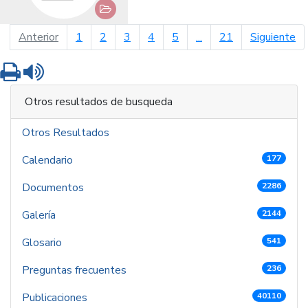
página anterior
pá
Anterior
1
2
3
4
5
...
21
Siguiente
Imprimir
Leer contenido
Otros resultados de busqueda
Otros Resultados
Calendario
177
Documentos
2286
Galería
2144
Glosario
541
Preguntas frecuentes
236
Publicaciones
40110