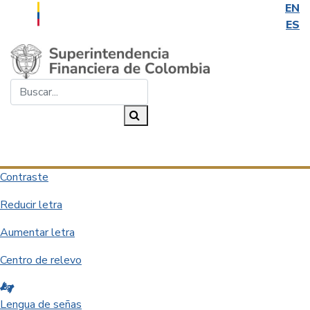
EN
ES
Saltar al contenido principal
Buscar...
Buscar
Desplegar navegación
Contraste
Reducir letra
Aumentar letra
Centro de relevo
Lengua de señas