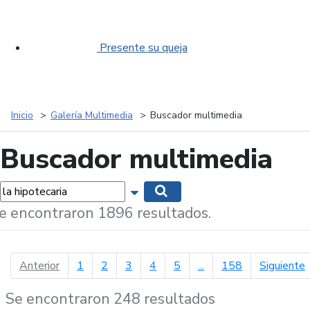
Presente su queja
Inicio
Galería Multimedia
Buscador multimedia
Buscador multimedia
labras...
Mostrar opciones de búsqueda
Buscar
e encontraron 1896 resultados.
página anterior
p
Anterior
1
2
3
4
5
...
158
Siguiente
Se encontraron 248 resultados