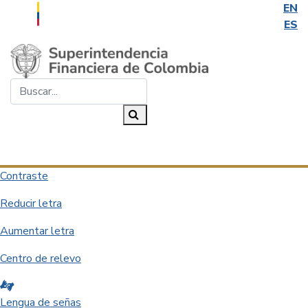
EN
ES
Saltar al contenido principal
Buscar...
Buscar
Desplegar navegación
Contraste
Reducir letra
Aumentar letra
Centro de relevo
Lengua de señas