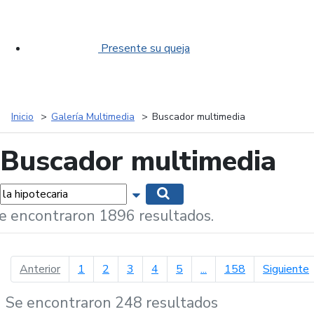
Presente su queja
Inicio
Galería Multimedia
Buscador multimedia
Buscador multimedia
labras...
Mostrar opciones de búsqueda
Buscar
e encontraron 1896 resultados.
página anterior
p
Anterior
1
2
3
4
5
...
158
Siguiente
Se encontraron 248 resultados