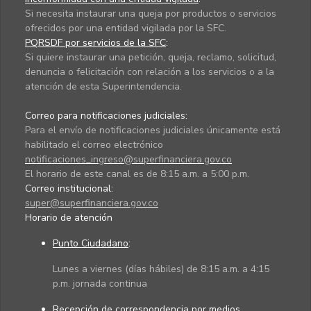
Si necesita instaurar una queja por productos o servicios
ofrecidos por una entidad vigilada por la SFC.
PQRSDF por servicios de la SFC
:
Si quiere instaurar una petición, queja, reclamo, solicitud,
denuncia o felicitación con relación a los servicios o a la
atención de esta Superintendencia.
Correo para notificaciones judiciales:
Para el envío de notificaciones judiciales únicamente está
habilitado el correo electrónico
notificaciones_ingreso@superfinanciera.gov.co
El horario de este canal es de 8:15 a.m. a 5:00 p.m.
Correo institucional:
super@superfinanciera.gov.co
Horario de atención
Punto Ciudadano
:
Lunes a viernes (días hábiles) de 8:15 a.m. a 4:15
p.m. jornada continua
Recepción de correspondencia por medios