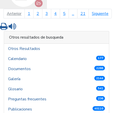
página anterior
pá
Anterior
1
2
3
4
5
...
21
Siguiente
Imprimir
Leer contenido
Otros resultados de busqueda
Otros Resultados
Calendario
177
Documentos
2286
Galería
2144
Glosario
541
Preguntas frecuentes
236
Publicaciones
40110