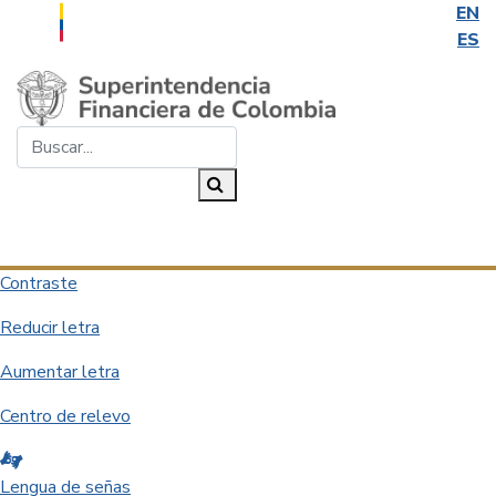
EN
ES
Saltar al contenido principal
Buscar...
Buscar
Desplegar navegación
Contraste
Reducir letra
Aumentar letra
Centro de relevo
Lengua de señas