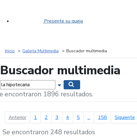
Presente su queja
Inicio
Galería Multimedia
Buscador multimedia
Buscador multimedia
labras...
Mostrar opciones de búsqueda
Buscar
e encontraron 1896 resultados.
página anterior
p
Anterior
1
2
3
4
5
...
158
Siguiente
Se encontraron 248 resultados