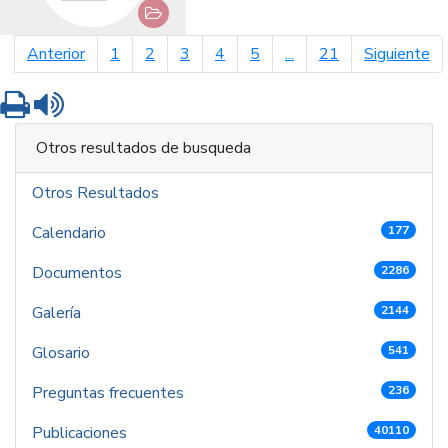
página anterior
pá
Anterior
1
2
3
4
5
...
21
Siguiente
Imprimir
Leer contenido
Otros resultados de busqueda
Otros Resultados
Calendario
177
Documentos
2286
Galería
2144
Glosario
541
Preguntas frecuentes
236
Publicaciones
40110