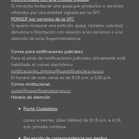
Si necesita instaurar una queja por productos o servicios
ofrecidos por una entidad vigilada por la SFC.
PQRSDF por servicios de la SFC
:
Si quiere instaurar una petición, queja, reclamo, solicitud,
denuncia o felicitación con relación a los servicios o a la
atención de esta Superintendencia.
Correo para notificaciones judiciales:
Para el envío de notificaciones judiciales únicamente está
habilitado el correo electrónico
notificaciones_ingreso@superfinanciera.gov.co
El horario de este canal es de 8:15 a.m. a 5:00 p.m.
Correo institucional:
super@superfinanciera.gov.co
Horario de atención
Punto Ciudadano
:
Lunes a viernes (días hábiles) de 8:15 a.m. a 4:15
p.m. jornada continua
Recepción de correspondencia por medios