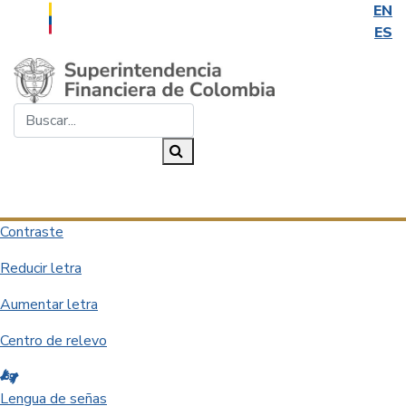
EN
ES
Saltar al contenido principal
Buscar...
Buscar
Desplegar navegación
Contraste
Reducir letra
Aumentar letra
Centro de relevo
Lengua de señas