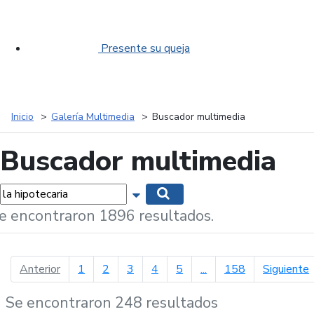
Presente su queja
Inicio
Galería Multimedia
Buscador multimedia
Buscador multimedia
labras...
Mostrar opciones de búsqueda
Buscar
e encontraron 1896 resultados.
página anterior
p
Anterior
1
2
3
4
5
...
158
Siguiente
Se encontraron 248 resultados