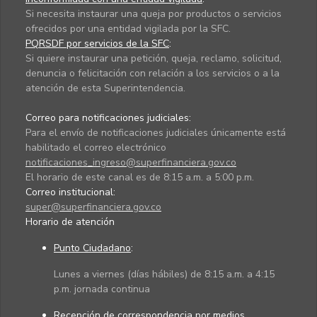
Si necesita instaurar una queja por productos o servicios
ofrecidos por una entidad vigilada por la SFC.
PQRSDF por servicios de la SFC
:
Si quiere instaurar una petición, queja, reclamo, solicitud,
denuncia o felicitación con relación a los servicios o a la
atención de esta Superintendencia.
Correo para notificaciones judiciales:
Para el envío de notificaciones judiciales únicamente está
habilitado el correo electrónico
notificaciones_ingreso@superfinanciera.gov.co
El horario de este canal es de 8:15 a.m. a 5:00 p.m.
Correo institucional:
super@superfinanciera.gov.co
Horario de atención
Punto Ciudadano
:
Lunes a viernes (días hábiles) de 8:15 a.m. a 4:15
p.m. jornada continua
Recepción de correspondencia por medios