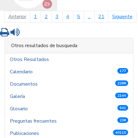
página anterior
pá
Anterior
1
2
3
4
5
...
21
Siguiente
Imprimir
Leer contenido
Otros resultados de busqueda
Otros Resultados
Calendario
177
Documentos
2286
Galería
2144
Glosario
541
Preguntas frecuentes
236
Publicaciones
40110