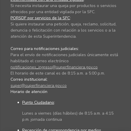
Si necesita instaurar una queja por productos o servicios
ofrecidos por una entidad vigilada por la SFC.
PQRSDF por servicios de la SFC
:
Si quiere instaurar una petición, queja, reclamo, solicitud,
denuncia o felicitación con relación a los servicios o a la
atención de esta Superintendencia.
Correo para notificaciones judiciales:
Para el envío de notificaciones judiciales únicamente está
habilitado el correo electrónico
notificaciones_ingreso@superfinanciera.gov.co
El horario de este canal es de 8:15 a.m. a 5:00 p.m.
Correo institucional:
super@superfinanciera.gov.co
Horario de atención
Punto Ciudadano
:
Lunes a viernes (días hábiles) de 8:15 a.m. a 4:15
p.m. jornada continua
Recepción de correspondencia por medios