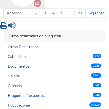
página anterior
pá
Anterior
1
2
3
4
5
...
21
Siguiente
Imprimir
Leer contenido
Otros resultados de busqueda
Otros Resultados
Calendario
177
Documentos
2286
Galería
2144
Glosario
541
Preguntas frecuentes
236
Publicaciones
40110