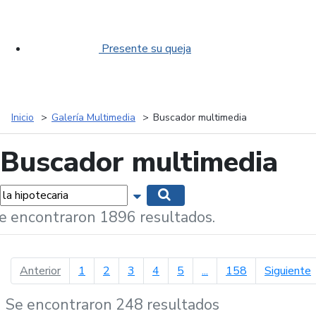
Presente su queja
Inicio
Galería Multimedia
Buscador multimedia
Buscador multimedia
labras...
Mostrar opciones de búsqueda
Buscar
e encontraron 1896 resultados.
página anterior
p
Anterior
1
2
3
4
5
...
158
Siguiente
Se encontraron 248 resultados