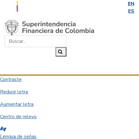
EN
ES
Saltar al contenido principal
Buscar...
Buscar
Desplegar navegación
Contraste
Reducir letra
Aumentar letra
Centro de relevo
Lengua de señas