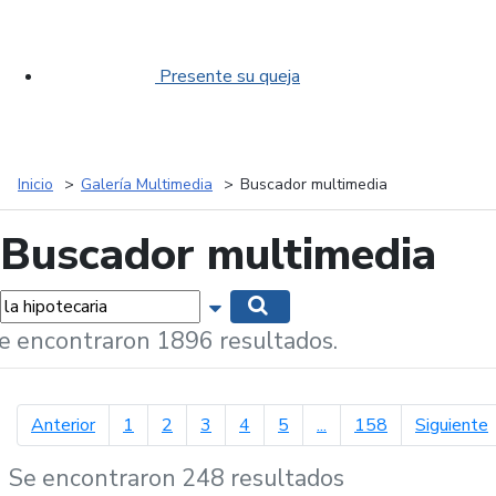
Presente su queja
Inicio
Galería Multimedia
Buscador multimedia
Buscador multimedia
labras...
Mostrar opciones de búsqueda
Buscar
e encontraron 1896 resultados.
página anterior
p
Anterior
1
2
3
4
5
...
158
Siguiente
Se encontraron 248 resultados