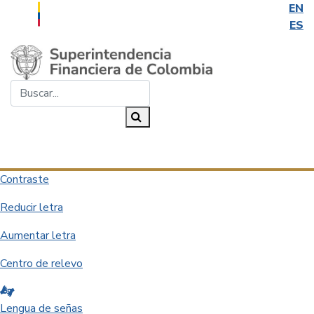
EN
ES
Saltar al contenido principal
Buscar...
Buscar
Desplegar navegación
Contraste
Reducir letra
Aumentar letra
Centro de relevo
Lengua de señas