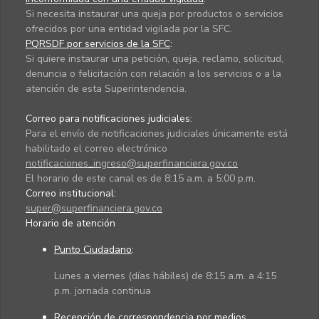
Si necesita instaurar una queja por productos o servicios
ofrecidos por una entidad vigilada por la SFC.
PQRSDF por servicios de la SFC
:
Si quiere instaurar una petición, queja, reclamo, solicitud,
denuncia o felicitación con relación a los servicios o a la
atención de esta Superintendencia.
Correo para notificaciones judiciales:
Para el envío de notificaciones judiciales únicamente está
habilitado el correo electrónico
notificaciones_ingreso@superfinanciera.gov.co
El horario de este canal es de 8:15 a.m. a 5:00 p.m.
Correo institucional:
super@superfinanciera.gov.co
Horario de atención
Punto Ciudadano
:
Lunes a viernes (días hábiles) de 8:15 a.m. a 4:15
p.m. jornada continua
Recepción de correspondencia por medios