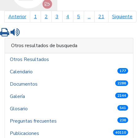
página anterior
pá
Anterior
1
2
3
4
5
...
21
Siguiente
Imprimir
Leer contenido
Otros resultados de busqueda
Otros Resultados
Calendario
177
Documentos
2286
Galería
2144
Glosario
541
Preguntas frecuentes
236
Publicaciones
40110