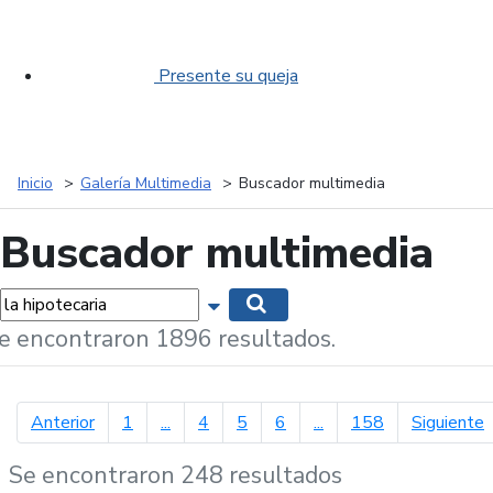
Presente su queja
Inicio
Galería Multimedia
Buscador multimedia
Buscador multimedia
labras...
Mostrar opciones de búsqueda
Buscar
e encontraron 1896 resultados.
página anterior
p
Anterior
1
...
4
5
6
...
158
Siguiente
Se encontraron 248 resultados