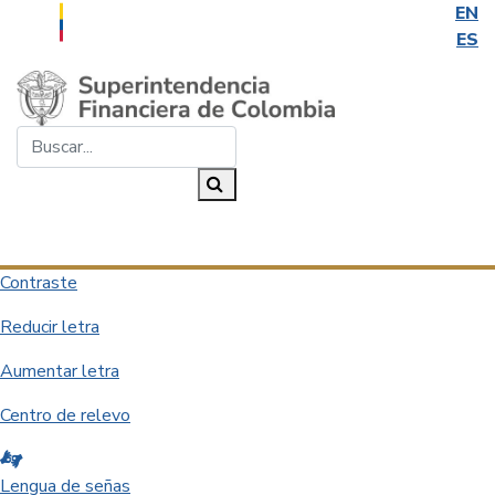
EN
ES
Saltar al contenido principal
Buscar...
Buscar
Desplegar navegación
Contraste
Reducir letra
Aumentar letra
Centro de relevo
Lengua de señas