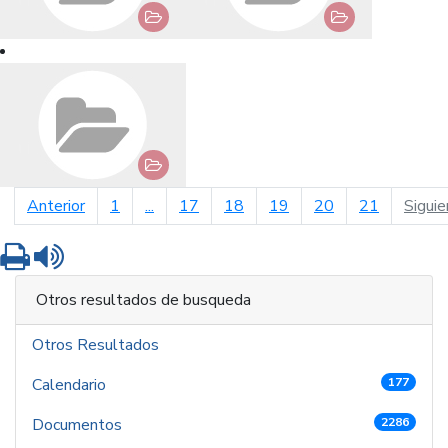
página anterior
Anterior
1
...
17
18
19
20
21
Siguie
Imprimir
Leer contenido
Otros resultados de busqueda
Otros Resultados
Calendario
177
Documentos
2286