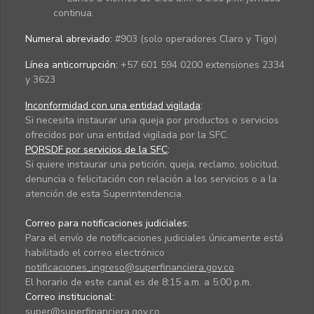
continua.
Numeral abreviado:
#903 (solo operadores Claro y Tigo)
Línea anticorrupción:
+57 601 594 0200 extensiones 2334
y 3623
Inconformidad con una entidad vigilada
:
Si necesita instaurar una queja por productos o servicios
ofrecidos por una entidad vigilada por la SFC.
PQRSDF por servicios de la SFC
:
Si quiere instaurar una petición, queja, reclamo, solicitud,
denuncia o felicitación con relación a los servicios o a la
atención de esta Superintendencia.
Correo para notificaciones judiciales:
Para el envío de notificaciones judiciales únicamente está
habilitado el correo electrónico
notificaciones_ingreso@superfinanciera.gov.co
El horario de este canal es de 8:15 a.m. a 5:00 p.m.
Correo institucional:
super@superfinanciera.gov.co