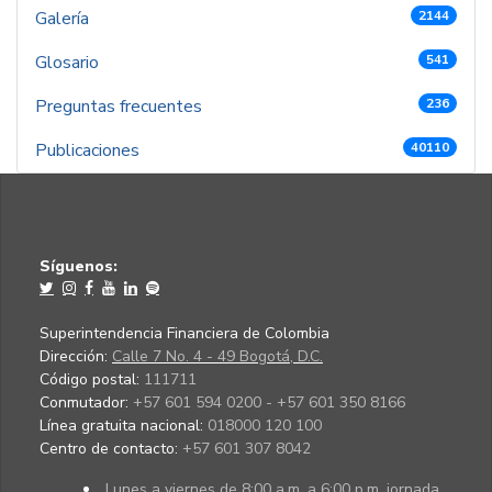
Galería
2144
Glosario
541
Preguntas frecuentes
236
Publicaciones
40110
Síguenos:
Superintendencia Financiera de Colombia
Dirección:
Calle 7 No. 4 - 49 Bogotá, D.C.
Código postal:
111711
Conmutador:
+57 601 594 0200 - +57 601 350 8166
Línea gratuita nacional:
018000 120 100
Centro de contacto:
+57 601 307 8042
Lunes a viernes de 8:00 a.m. a 6:00 p.m. jornada