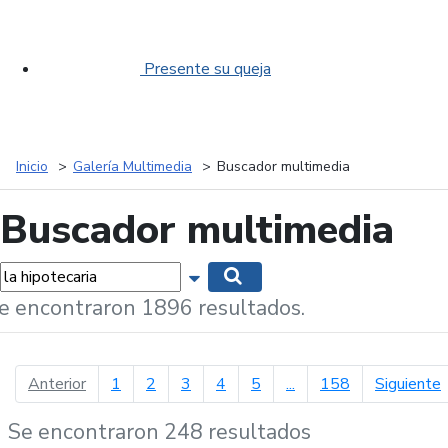
Presente su queja
Inicio
Galería Multimedia
Buscador multimedia
Buscador multimedia
labras...
Mostrar opciones de búsqueda
Buscar
e encontraron 1896 resultados.
página anterior
p
Anterior
1
2
3
4
5
...
158
Siguiente
Se encontraron 248 resultados