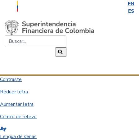
EN
ES
Saltar al contenido principal
Buscar...
Buscar
Desplegar navegación
Contraste
Reducir letra
Aumentar letra
Centro de relevo
Lengua de señas