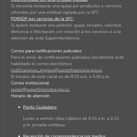
Si necesita instaurar una queja por productos o servicios
ofrecidos por una entidad vigilada por la SFC.
PQRSDF por servicios de la SFC
:
Si quiere instaurar una petición, queja, reclamo, solicitud,
denuncia o felicitación con relación a los servicios o a la
atención de esta Superintendencia.
Correo para notificaciones judiciales:
Para el envío de notificaciones judiciales únicamente está
habilitado el correo electrónico
notificaciones_ingreso@superfinanciera.gov.co
El horario de este canal es de 8:15 a.m. a 5:00 p.m.
Correo institucional:
super@superfinanciera.gov.co
Horario de atención
Punto Ciudadano
:
Lunes a viernes (días hábiles) de 8:15 a.m. a 4:15
p.m. jornada continua
Recepción de correspondencia por medios