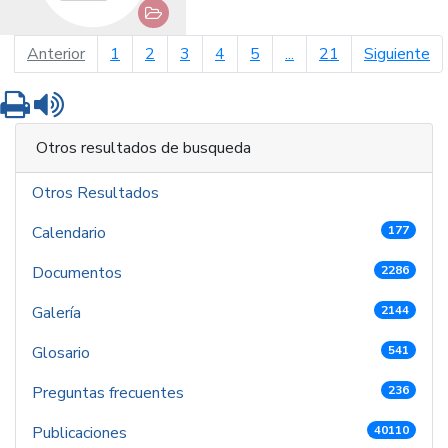
página anterior
pá
Anterior
1
2
3
4
5
...
21
Siguiente
Imprimir
Leer contenido
Otros resultados de busqueda
Otros Resultados
Calendario
177
Documentos
2286
Galería
2144
Glosario
541
Preguntas frecuentes
236
Publicaciones
40110