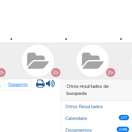
Imprimir
Leer contenido
página siguiente
1
Siguiente
Otros resultados de
busqueda
Otros Resultados
Calendario
177
Documentos
2286