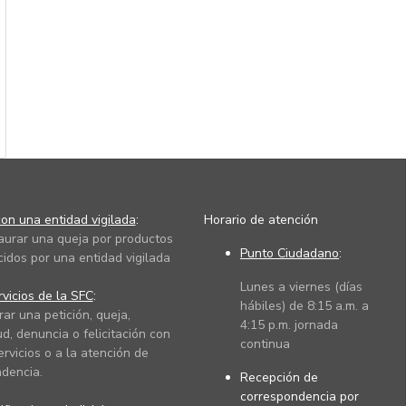
on una entidad vigilada
:
Horario de atención
taurar una queja por productos
Punto Ciudadano
:
cidos por una entidad vigilada
Lunes a viernes (días
vicios de la SFC
:
hábiles) de 8:15 a.m. a
rar una petición, queja,
4:15 p.m. jornada
ud, denuncia o felicitación con
continua
ervicios o a la atención de
dencia.
Recepción de
correspondencia por