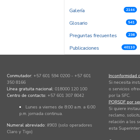
Galería
2144
Glosario
541
Preguntas frecuentes
236
Publicaciones
40110
Conmutador:
+57 601 594 0200 - +57 601
Inconformidad c
350 8166
Si necesita ins
Línea gratuita nacional:
018000 120 100
o servicios ofre
Centro de contacto:
+57 601 307 8042
por la SFC.
PQRSDF por ser
Lunes a viernes de 8:00 a.m. a 6:00
Si quiere instau
p.m. jornada continua.
reclamo, solicit
relación a los s
Numeral abreviado:
#903 (solo operadores
esta Superinten
Claro y Tigo)