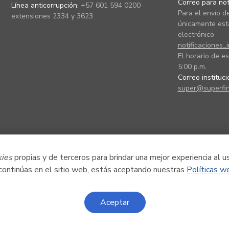
Correo para noti
Línea anticorrupción:
+57 601 594 0200
Para el envío de
extensiones 2334 y 3623
únicamente está
electrónico
notificaciones_
El horario de es
5:00 p.m.
Correo instituc
super@superfin
kies
propias y de terceros para brindar una mejor experiencia al u
 continúas en el sitio web, estás aceptando nuestras
Políticas w
Aceptar