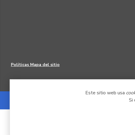
Políticas
Mapa del sitio
Este sitio web usa
coo
Si