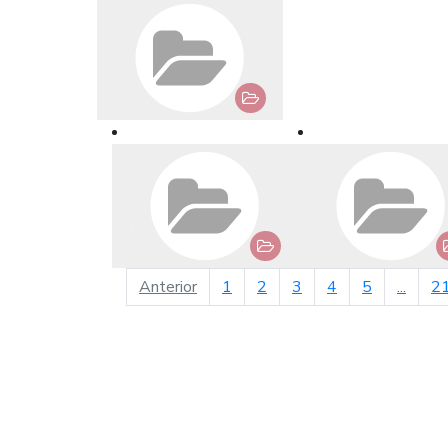
página anterior
Anterior
1
2
3
4
5
...
2