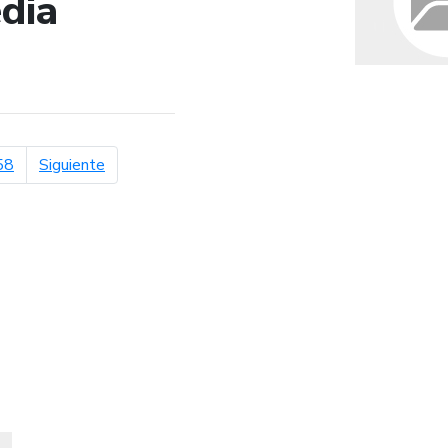
dia
de búsqueda
página siguiente
58
Siguiente