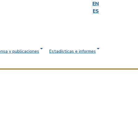
EN
ES
ensa y publicaciones
Estadísticas e informes