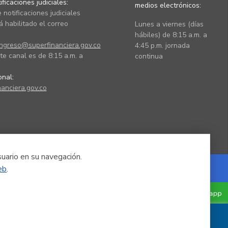
ficaciones judiciales:
medios electrónicos:
 notificaciones judiciales
 habilitado el correo
Lunes a viernes (días
hábiles) de 8:15 a.m. a
ingreso@superfinanciera.gov.co
4:45 p.m. jornada
te canal es de 8:15 a.m. a
continua
ional:
anciera.gov.co
suario en su navegación.
eb
.
Powered by Nexura