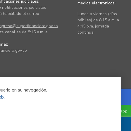
ficaciones judiciales:
medios electrónicos:
 notificaciones judiciales
 habilitado el correo
Lunes a viernes (días
hábiles) de 8:15 a.m. a
ingreso@superfinanciera.gov.co
4:45 p.m. jornada
te canal es de 8:15 a.m. a
continua
ional:
anciera.gov.co
suario en su navegación.
eb
.
Powered by Nexura