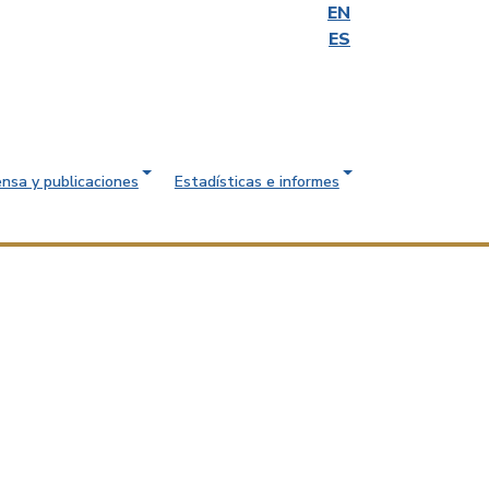
EN
ES
ensa y publicaciones
Estadísticas e informes