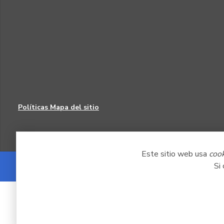
Políticas
Mapa del sitio
Este sitio web usa
coo
Si