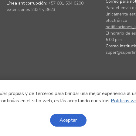
Correo para noti
Línea anticorrupción:
+57 601 594 0200
Para el envío de
extensiones 2334 y 3623
únicamente está
electrónico
notificaciones_
El horario de es
5:00 p.m.
Correo instituc
super@superfin
kies
propias y de terceros para brindar una mejor experiencia al u
 continúas en el sitio web, estás aceptando nuestras
Políticas w
Aceptar