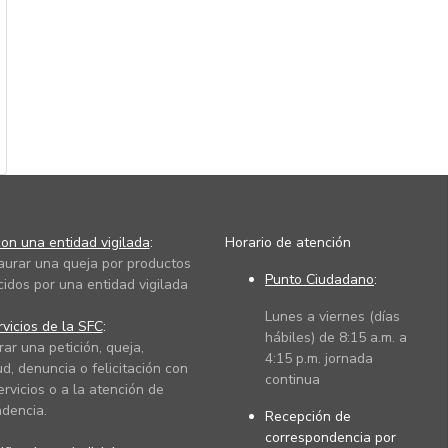
on una entidad vigilada
:
Horario de atención
taurar una queja por productos
Punto Ciudadano
:
cidos por una entidad vigilada
Lunes a viernes (días
vicios de la SFC
:
hábiles) de 8:15 a.m. a
rar una petición, queja,
4:15 p.m. jornada
ud, denuncia o felicitación con
continua
ervicios o a la atención de
dencia.
Recepción de
correspondencia por