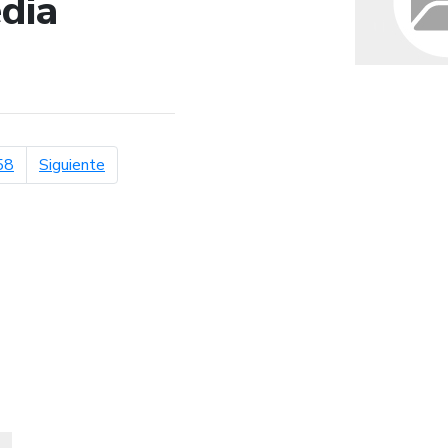
dia
de búsqueda
página siguiente
58
Siguiente