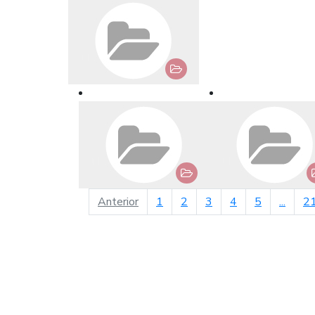
página anterior
Anterior
1
2
3
4
5
...
2