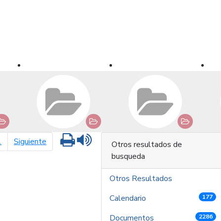
Imprimir
Leer contenido
página siguiente
1
Siguiente
Otros resultados de
busqueda
Otros Resultados
Calendario
177
Documentos
2286