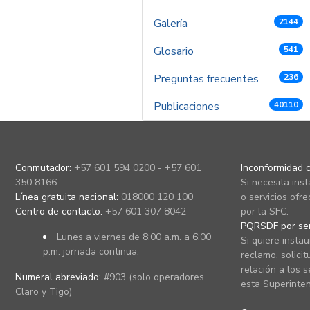
Galería
2144
Glosario
541
Preguntas frecuentes
236
Publicaciones
40110
Conmutador:
+57 601 594 0200 - +57 601
Inconformidad c
350 8166
Si necesita ins
Línea gratuita nacional:
018000 120 100
o servicios ofre
Centro de contacto:
+57 601 307 8042
por la SFC.
PQRSDF por ser
Lunes a viernes de 8:00 a.m. a 6:00
Si quiere instau
p.m. jornada continua.
reclamo, solicit
relación a los s
Numeral abreviado:
#903 (solo operadores
esta Superinten
Claro y Tigo)