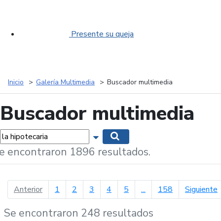
Presente su queja
Inicio
Galería Multimedia
Buscador multimedia
Buscador multimedia
labras...
Mostrar opciones de búsqueda
Buscar
e encontraron 1896 resultados.
página anterior
p
Anterior
1
2
3
4
5
...
158
Siguiente
Se encontraron 248 resultados