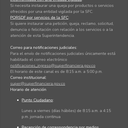
Si necesita instaurar una queja por productos o servicios
ofrecidos por una entidad vigilada por la SFC.
PQRSDF por servicios de la SFC
:
Si quiere instaurar una petición, queja, reclamo, solicitud,
denuncia o felicitación con relación a los servicios o a la
atención de esta Superintendencia.
Correo para notificaciones judiciales:
Para el envío de notificaciones judiciales únicamente está
habilitado el correo electrónico
notificaciones_ingreso@superfinanciera.gov.co
El horario de este canal es de 8:15 a.m. a 5:00 p.m.
Correo institucional:
super@superfinanciera.gov.co
Horario de atención
Punto Ciudadano
:
Lunes a viernes (días hábiles) de 8:15 a.m. a 4:15
p.m. jornada continua
Recepción de correspondencia por medios