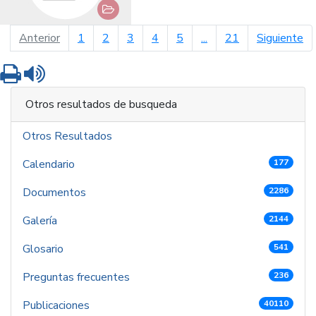
página anterior
pá
Anterior
1
2
3
4
5
...
21
Siguiente
Imprimir
Leer contenido
Otros resultados de busqueda
Otros Resultados
Calendario
177
Documentos
2286
Galería
2144
Glosario
541
Preguntas frecuentes
236
Publicaciones
40110