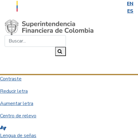
EN
ES
Saltar al contenido principal
Buscar...
Buscar
Desplegar navegación
Contraste
Reducir letra
Aumentar letra
Centro de relevo
Lengua de señas