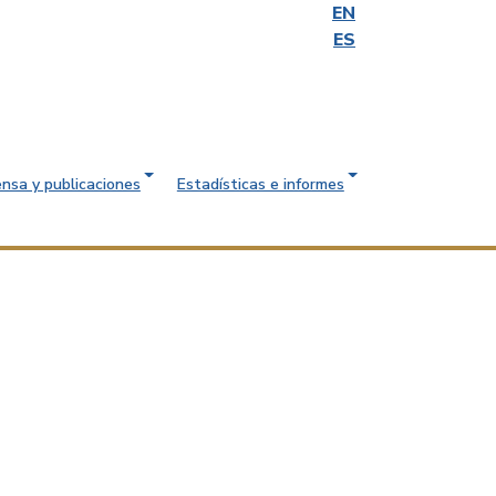
EN
ES
ensa y publicaciones
Estadísticas e informes