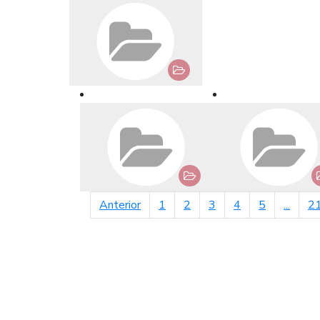
página anterior
Anterior
1
2
3
4
5
...
2