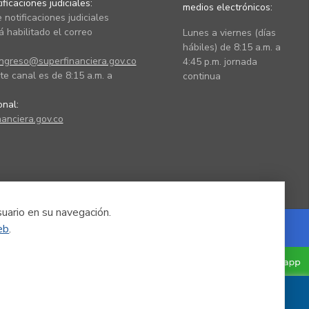
ficaciones judiciales:
medios electrónicos:
 notificaciones judiciales
 habilitado el correo
Lunes a viernes (días
hábiles) de 8:15 a.m. a
ingreso@superfinanciera.gov.co
4:45 p.m. jornada
te canal es de 8:15 a.m. a
continua
ional:
anciera.gov.co
suario en su navegación.
eb
.
Powered by Nexura