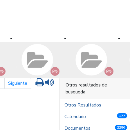
Imprimir
Leer contenido
página siguiente
1
Siguiente
Otros resultados de
busqueda
Otros Resultados
Calendario
177
Documentos
2286