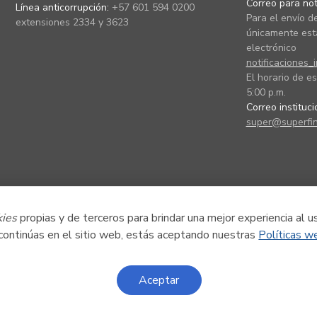
Correo para noti
Línea anticorrupción:
+57 601 594 0200
Para el envío de
extensiones 2334 y 3623
únicamente está
electrónico
notificaciones_
El horario de es
5:00 p.m.
Correo instituc
super@superfin
kies
propias y de terceros para brindar una mejor experiencia al u
 continúas en el sitio web, estás aceptando nuestras
Políticas w
Aceptar