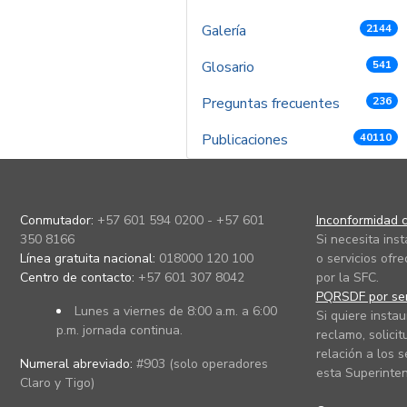
Galería
2144
Glosario
541
Preguntas frecuentes
236
Publicaciones
40110
Conmutador:
+57 601 594 0200 - +57 601
Inconformidad c
350 8166
Si necesita ins
Línea gratuita nacional:
018000 120 100
o servicios ofre
Centro de contacto:
+57 601 307 8042
por la SFC.
PQRSDF por ser
Lunes a viernes de 8:00 a.m. a 6:00
Si quiere instau
p.m. jornada continua.
reclamo, solicit
relación a los s
Numeral abreviado:
#903 (solo operadores
esta Superinten
Claro y Tigo)