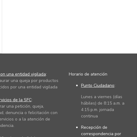
on una entidad vigilada
:
Horario de atención
taurar una queja por productos
Punto Ciudadano
:
cidos por una entidad vigilada
Lunes a viernes (días
vicios de la SFC
:
hábiles) de 8:15 a.m. a
rar una petición, queja,
4:15 p.m. jornada
ud, denuncia o felicitación con
continua
ervicios o a la atención de
dencia.
Recepción de
correspondencia por