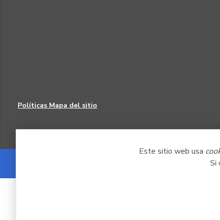
Políticas
Mapa del sitio
Este sitio web usa
coo
Si