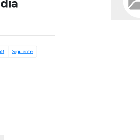
dia
de búsqueda
página siguiente
58
Siguiente