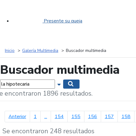
Presente su queja
Inicio
Galería Multimedia
Buscador multimedia
Buscador multimedia
labras...
Mostrar opciones de búsqueda
Buscar
e encontraron 1896 resultados.
página anterior
Anterior
1
...
154
155
156
157
158
Se encontraron 248 resultados