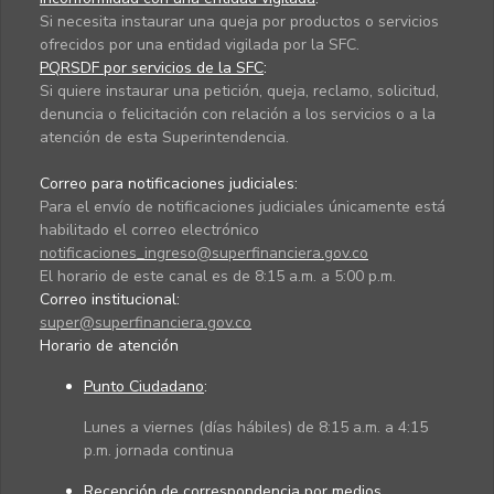
Si necesita instaurar una queja por productos o servicios
ofrecidos por una entidad vigilada por la SFC.
PQRSDF por servicios de la SFC
:
Si quiere instaurar una petición, queja, reclamo, solicitud,
denuncia o felicitación con relación a los servicios o a la
atención de esta Superintendencia.
Correo para notificaciones judiciales:
Para el envío de notificaciones judiciales únicamente está
habilitado el correo electrónico
notificaciones_ingreso@superfinanciera.gov.co
El horario de este canal es de 8:15 a.m. a 5:00 p.m.
Correo institucional:
super@superfinanciera.gov.co
Horario de atención
Punto Ciudadano
:
Lunes a viernes (días hábiles) de 8:15 a.m. a 4:15
p.m. jornada continua
Recepción de correspondencia por medios