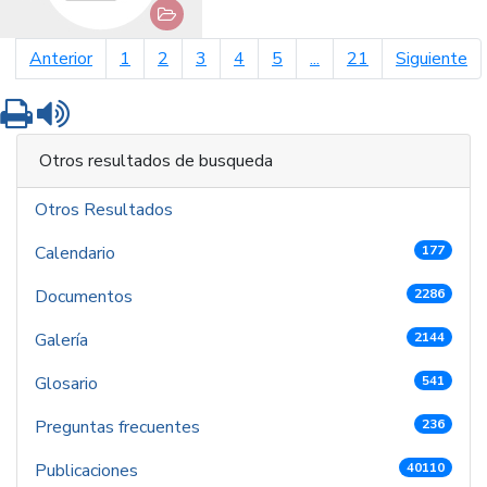
página anterior
pá
Anterior
1
2
3
4
5
...
21
Siguiente
Imprimir
Leer contenido
Otros resultados de busqueda
Otros Resultados
Calendario
177
Documentos
2286
Galería
2144
Glosario
541
Preguntas frecuentes
236
Publicaciones
40110