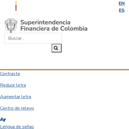
EN
ES
Saltar al contenido principal
Buscar...
Buscar
Desplegar navegación
Contraste
Reducir letra
Aumentar letra
Centro de relevo
Lengua de señas