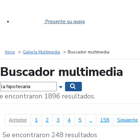
Presente su queja
Inicio
Galería Multimedia
Buscador multimedia
Buscador multimedia
labras...
Mostrar opciones de búsqueda
Buscar
e encontraron 1896 resultados.
página anterior
p
Anterior
1
2
3
4
5
...
158
Siguiente
Se encontraron 248 resultados