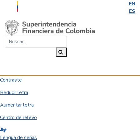
EN
ES
Saltar al contenido principal
Buscar...
Buscar
Desplegar navegación
Contraste
Reducir letra
Aumentar letra
Centro de relevo
Lengua de señas