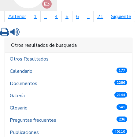
página anterior
pá
Anterior
1
...
4
5
6
...
21
Siguiente
Imprimir
Leer contenido
Otros resultados de busqueda
Otros Resultados
Calendario
177
Documentos
2286
Galería
2144
Glosario
541
Preguntas frecuentes
236
Publicaciones
40110