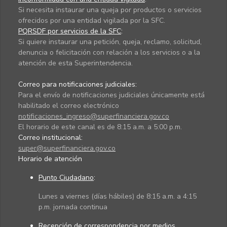
Si necesita instaurar una queja por productos o servicios
ofrecidos por una entidad vigilada por la SFC.
PQRSDF por servicios de la SFC
:
Si quiere instaurar una petición, queja, reclamo, solicitud,
denuncia o felicitación con relación a los servicios o a la
atención de esta Superintendencia.
Correo para notificaciones judiciales:
Para el envío de notificaciones judiciales únicamente está
habilitado el correo electrónico
notificaciones_ingreso@superfinanciera.gov.co
El horario de este canal es de 8:15 a.m. a 5:00 p.m.
Correo institucional:
super@superfinanciera.gov.co
Horario de atención
Punto Ciudadano
:
Lunes a viernes (días hábiles) de 8:15 a.m. a 4:15
p.m. jornada continua
Recepción de correspondencia por medios