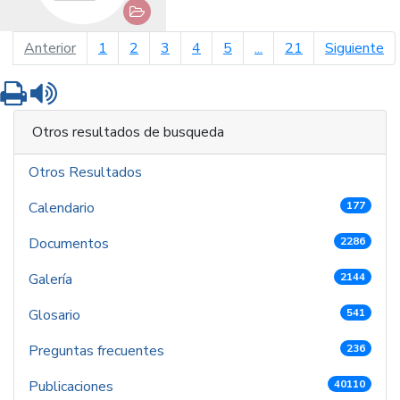
página anterior
pá
Anterior
1
2
3
4
5
...
21
Siguiente
Imprimir
Leer contenido
Otros resultados de busqueda
Otros Resultados
Calendario
177
Documentos
2286
Galería
2144
Glosario
541
Preguntas frecuentes
236
Publicaciones
40110