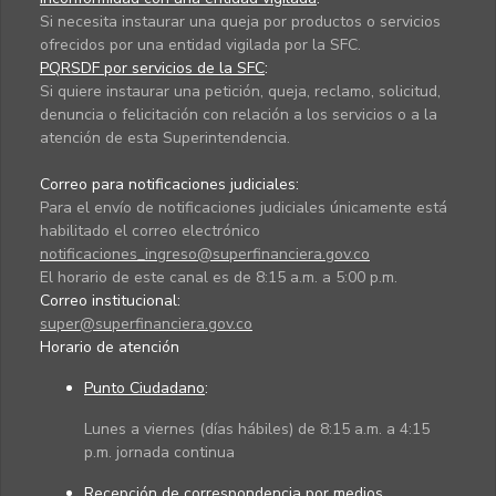
Si necesita instaurar una queja por productos o servicios
ofrecidos por una entidad vigilada por la SFC.
PQRSDF por servicios de la SFC
:
Si quiere instaurar una petición, queja, reclamo, solicitud,
denuncia o felicitación con relación a los servicios o a la
atención de esta Superintendencia.
Correo para notificaciones judiciales:
Para el envío de notificaciones judiciales únicamente está
habilitado el correo electrónico
notificaciones_ingreso@superfinanciera.gov.co
El horario de este canal es de 8:15 a.m. a 5:00 p.m.
Correo institucional:
super@superfinanciera.gov.co
Horario de atención
Punto Ciudadano
:
Lunes a viernes (días hábiles) de 8:15 a.m. a 4:15
p.m. jornada continua
Recepción de correspondencia por medios