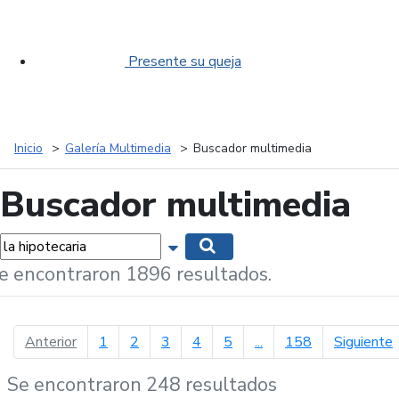
Presente su queja
Inicio
Galería Multimedia
Buscador multimedia
Buscador multimedia
labras...
Mostrar opciones de búsqueda
Buscar
e encontraron 1896 resultados.
página anterior
p
Anterior
1
2
3
4
5
...
158
Siguiente
Se encontraron 248 resultados