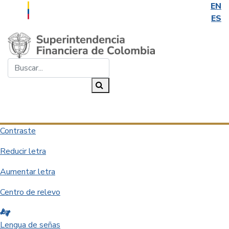
EN
ES
Saltar al contenido principal
Buscar...
Buscar
Desplegar navegación
Contraste
Reducir letra
Aumentar letra
Centro de relevo
Lengua de señas