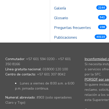
Galería
2144
Glosario
541
Preguntas frecuentes
236
Publicaciones
40110
Conmutador:
+57 601 594 0200 - +57 601
Inconformidad c
350 8166
Si necesita ins
Línea gratuita nacional:
018000 120 100
o servicios ofre
Centro de contacto:
+57 601 307 8042
por la SFC.
PQRSDF por ser
Lunes a viernes de 8:00 a.m. a 6:00
Si quiere instau
p.m. jornada continua.
reclamo, solicit
relación a los s
Numeral abreviado:
#903 (solo operadores
esta Superinten
Claro y Tigo)