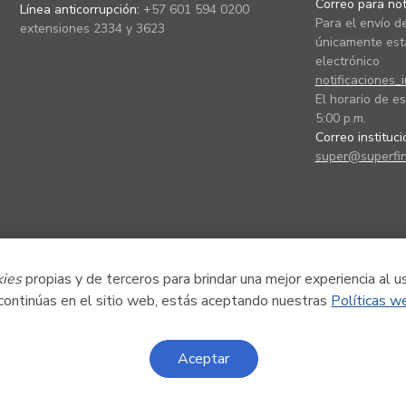
Correo para noti
Línea anticorrupción:
+57 601 594 0200
Para el envío de
extensiones 2334 y 3623
únicamente está
electrónico
notificaciones_
El horario de es
5:00 p.m.
Correo instituc
super@superfin
kies
propias y de terceros para brindar una mejor experiencia al u
 continúas en el sitio web, estás aceptando nuestras
Políticas w
Aceptar