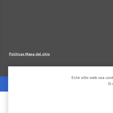
Políticas
Mapa del sitio
Este sitio web usa
coo
Si