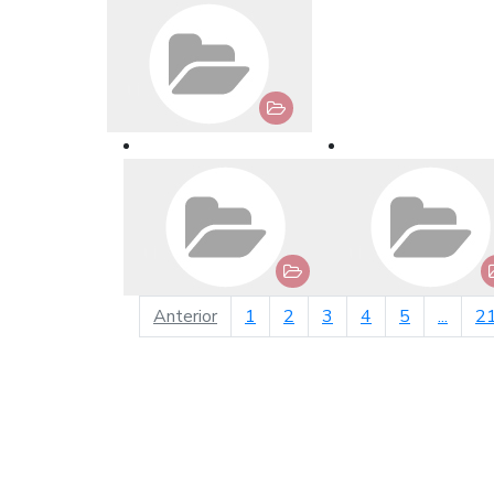
página anterior
Anterior
1
2
3
4
5
...
2