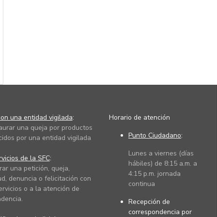
on una entidad vigilada
:
Horario de atención
taurar una queja por productos
Punto Ciudadano
:
cidos por una entidad vigilada
Lunes a viernes (días
vicios de la SFC
:
hábiles) de 8:15 a.m. a
rar una petición, queja,
4:15 p.m. jornada
ud, denuncia o felicitación con
continua
ervicios o a la atención de
dencia.
Recepción de
correspondencia por