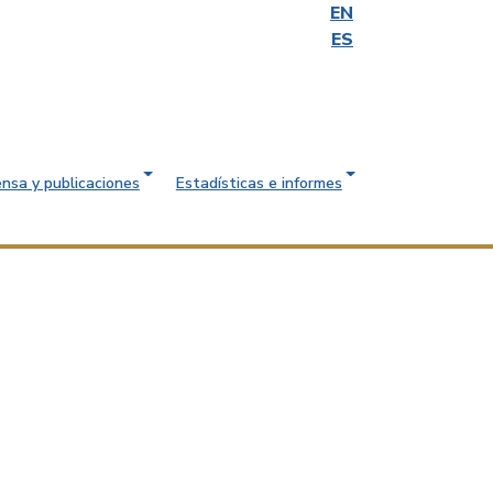
EN
ES
ensa y publicaciones
Estadísticas e informes