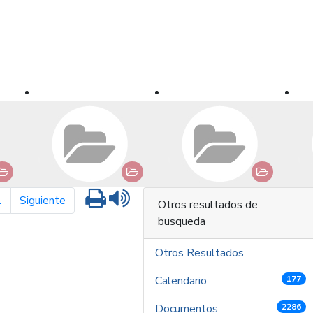
Imprimir
Leer contenido
página siguiente
1
Siguiente
Otros resultados de
busqueda
Otros Resultados
Calendario
177
Documentos
2286