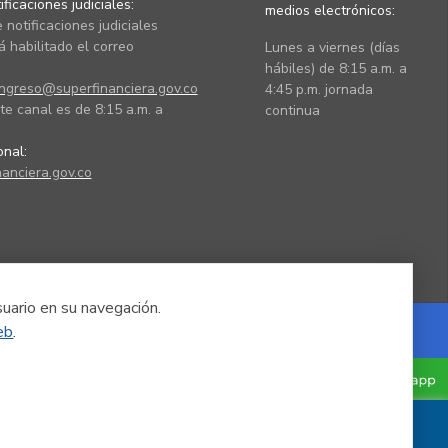
ficaciones judiciales:
medios electrónicos:
 notificaciones judiciales
 habilitado el correo
Lunes a viernes (días
hábiles) de 8:15 a.m. a
ingreso@superfinanciera.gov.co
4:45 p.m. jornada
te canal es de 8:15 a.m. a
continua
ional:
anciera.gov.co
suario en su navegación.
eb
.
Powered by Nexura