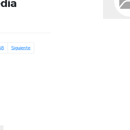
dia
de búsqueda
página siguiente
58
Siguiente