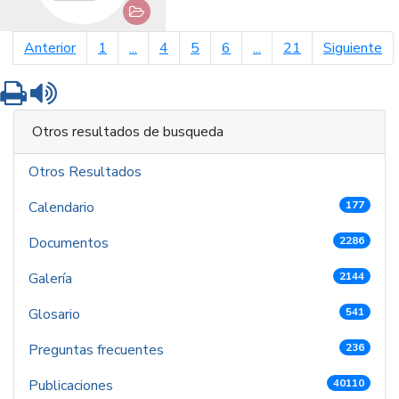
página anterior
pá
Anterior
1
...
4
5
6
...
21
Siguiente
Imprimir
Leer contenido
Otros resultados de busqueda
Otros Resultados
Calendario
177
Documentos
2286
Galería
2144
Glosario
541
Preguntas frecuentes
236
Publicaciones
40110