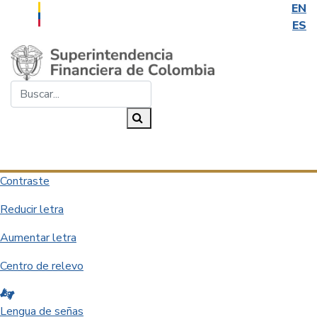
EN
ES
Saltar al contenido principal
Buscar...
Buscar
Desplegar navegación
Contraste
Reducir letra
Aumentar letra
Centro de relevo
Lengua de señas