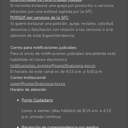
Si necesita instaurar una queja por productos o servicios
ofrecidos por una entidad vigilada por la SFC.
PQRSDF por servicios de la SFC
:
Si quiere instaurar una petición, queja, reclamo, solicitud,
denuncia o felicitación con relación a los servicios o a la
atención de esta Superintendencia.
Correo para notificaciones judiciales:
Para el envío de notificaciones judiciales únicamente está
habilitado el correo electrónico
notificaciones_ingreso@superfinanciera.gov.co
El horario de este canal es de 8:15 a.m. a 5:00 p.m.
Correo institucional:
super@superfinanciera.gov.co
Horario de atención
Punto Ciudadano
:
Lunes a viernes (días hábiles) de 8:15 a.m. a 4:15
p.m. jornada continua
Recepción de correspondencia por medios