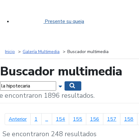
Presente su queja
Inicio
Galería Multimedia
Buscador multimedia
Buscador multimedia
labras...
Mostrar opciones de búsqueda
Buscar
e encontraron 1896 resultados.
página anterior
Anterior
1
...
154
155
156
157
158
Se encontraron 248 resultados