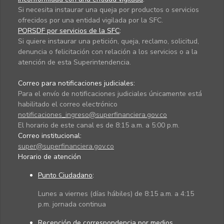
Si necesita instaurar una queja por productos o servicios
ofrecidos por una entidad vigilada por la SFC.
PQRSDF por servicios de la SFC
:
Si quiere instaurar una petición, queja, reclamo, solicitud,
denuncia o felicitación con relación a los servicios o a la
atención de esta Superintendencia.
Correo para notificaciones judiciales:
Para el envío de notificaciones judiciales únicamente está
habilitado el correo electrónico
notificaciones_ingreso@superfinanciera.gov.co
El horario de este canal es de 8:15 a.m. a 5:00 p.m.
Correo institucional:
super@superfinanciera.gov.co
Horario de atención
Punto Ciudadano
:
Lunes a viernes (días hábiles) de 8:15 a.m. a 4:15
p.m. jornada continua
Recepción de correspondencia por medios