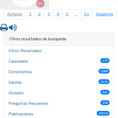
página anterior
pá
Anterior
1
2
3
4
5
...
21
Siguiente
Imprimir
Leer contenido
Otros resultados de busqueda
Otros Resultados
Calendario
177
Documentos
2286
Galería
2144
Glosario
541
Preguntas frecuentes
236
Publicaciones
40110