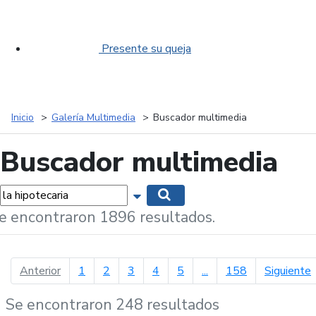
Presente su queja
Inicio
Galería Multimedia
Buscador multimedia
Buscador multimedia
labras...
Mostrar opciones de búsqueda
Buscar
e encontraron 1896 resultados.
página anterior
p
Anterior
1
2
3
4
5
...
158
Siguiente
Se encontraron 248 resultados