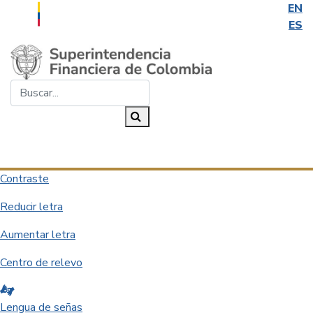
EN
ES
Saltar al contenido principal
Buscar...
Buscar
Desplegar navegación
Contraste
Reducir letra
Aumentar letra
Centro de relevo
Lengua de señas