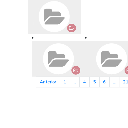
página anterior
Anterior
1
...
4
5
6
...
2