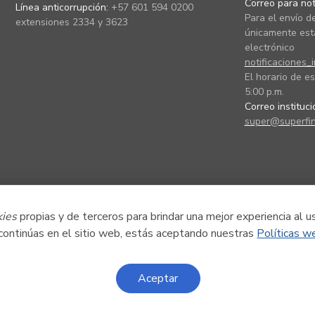
Correo para noti
Línea anticorrupción:
+57 601 594 0200
Para el envío de
extensiones 2334 y 3623
únicamente está
electrónico
notificaciones_
El horario de es
5:00 p.m.
Correo instituc
super@superfin
kies
propias y de terceros para brindar una mejor experiencia al u
 continúas en el sitio web, estás aceptando nuestras
Políticas w
Aceptar