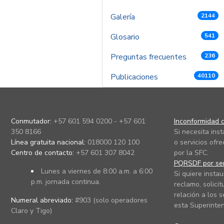
Galería
2144
Glosario
541
Preguntas frecuentes
236
Publicaciones
40110
Conmutador:
+57 601 594 0200 - +57 601
Inconformidad c
350 8166
Si necesita ins
Línea gratuita nacional:
018000 120 100
o servicios ofre
Centro de contacto:
+57 601 307 8042
por la SFC.
PQRSDF por ser
Lunes a viernes de 8:00 a.m. a 6:00
Si quiere instau
p.m. jornada continua.
reclamo, solicit
relación a los s
Numeral abreviado:
#903 (solo operadores
esta Superinten
Claro y Tigo)