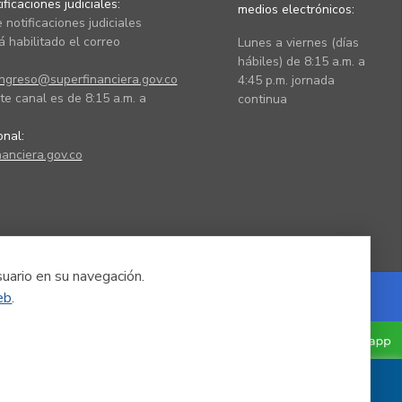
ficaciones judiciales:
medios electrónicos:
 notificaciones judiciales
 habilitado el correo
Lunes a viernes (días
hábiles) de 8:15 a.m. a
ingreso@superfinanciera.gov.co
4:45 p.m. jornada
te canal es de 8:15 a.m. a
continua
ional:
anciera.gov.co
suario en su navegación.
eb
.
Powered by Nexura