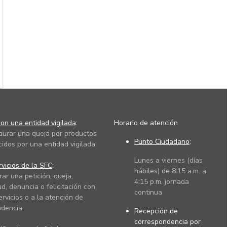
on una entidad vigilada
:
Horario de atención
taurar una queja por productos
Punto Ciudadano
:
cidos por una entidad vigilada
Lunes a viernes (días
vicios de la SFC
:
hábiles) de 8:15 a.m. a
rar una petición, queja,
4:15 p.m. jornada
ud, denuncia o felicitación con
continua
ervicios o a la atención de
dencia.
Recepción de
correspondencia por