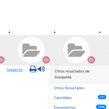
Imprimir
Leer contenido
página siguiente
1
Siguiente
Otros resultados de
busqueda
Otros Resultados
Calendario
177
Documentos
2286