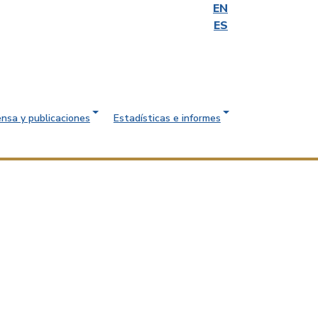
EN
ES
ensa y publicaciones
Estadísticas e informes