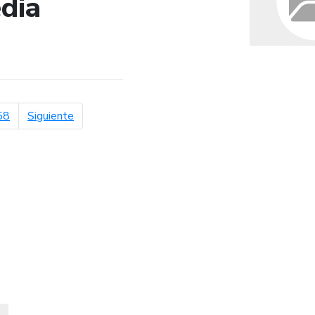
dia
de búsqueda
página siguiente
58
Siguiente