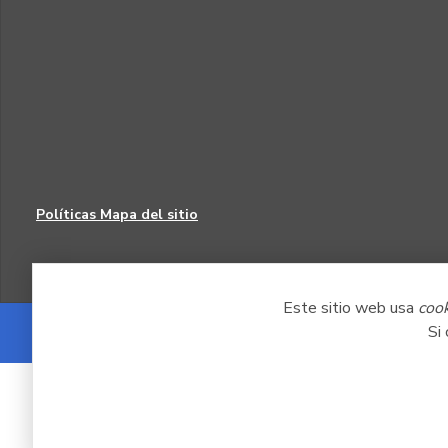
Políticas
Mapa del sitio
Este sitio web usa
coo
Si