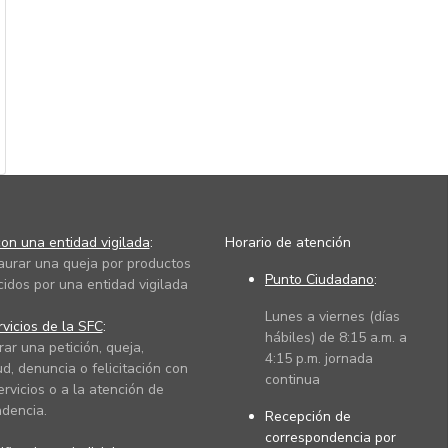
on una entidad vigilada
:
Horario de atención
taurar una queja por productos
Punto Ciudadano
:
cidos por una entidad vigilada
Lunes a viernes (días
vicios de la SFC
:
hábiles) de 8:15 a.m. a
rar una petición, queja,
4:15 p.m. jornada
ud, denuncia o felicitación con
continua
ervicios o a la atención de
dencia.
Recepción de
correspondencia por