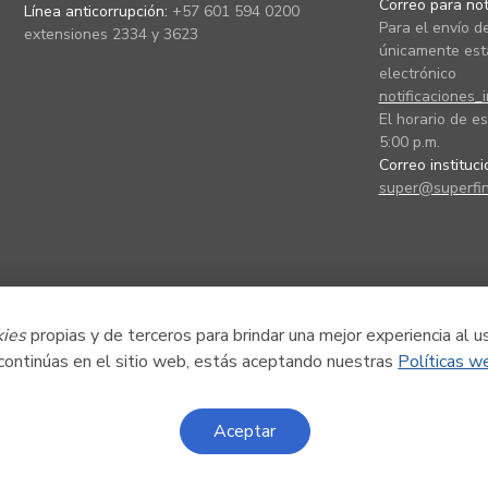
Correo para noti
Línea anticorrupción:
+57 601 594 0200
Para el envío de
extensiones 2334 y 3623
únicamente está
electrónico
notificaciones_
El horario de es
5:00 p.m.
Correo instituc
super@superfin
kies
propias y de terceros para brindar una mejor experiencia al u
 continúas en el sitio web, estás aceptando nuestras
Políticas w
Aceptar