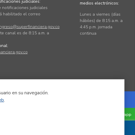
ficaciones judiciales:
medios electrónicos:
 notificaciones judiciales
 habilitado el correo
Lunes a viernes (días
hábiles) de 8:15 a.m. a
ingreso@superfinanciera.gov.co
4:45 p.m. jornada
te canal es de 8:15 a.m. a
continua
ional:
anciera.gov.co
suario en su navegación.
eb
.
Powered by Nexura