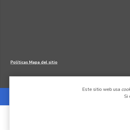
Políticas
Mapa del sitio
Este sitio web usa
coo
Si