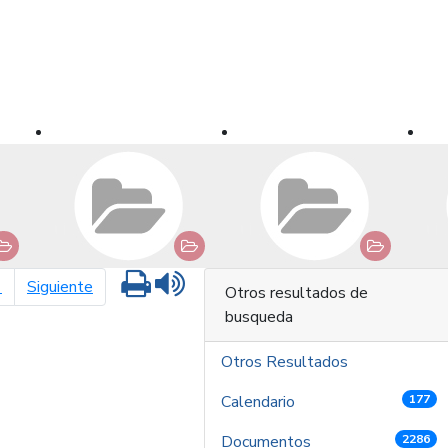
Imprimir
Leer contenido
página siguiente
1
Siguiente
Otros resultados de
busqueda
Otros Resultados
Calendario
177
Documentos
2286