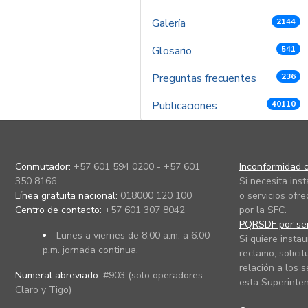
Galería
2144
Glosario
541
Preguntas frecuentes
236
Publicaciones
40110
Conmutador:
+57 601 594 0200 - +57 601
Inconformidad c
350 8166
Si necesita ins
Línea gratuita nacional:
018000 120 100
o servicios ofre
Centro de contacto:
+57 601 307 8042
por la SFC.
PQRSDF por ser
Lunes a viernes de 8:00 a.m. a 6:00
Si quiere instau
p.m. jornada continua.
reclamo, solicit
relación a los s
Numeral abreviado:
#903 (solo operadores
esta Superinten
Claro y Tigo)