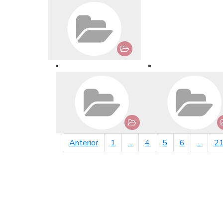
página anterior
Anterior
1
...
4
5
6
...
2