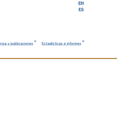
EN
ES
ensa y publicaciones
Estadísticas e informes