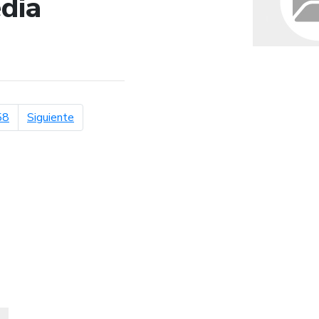
dia
de búsqueda
página siguiente
58
Siguiente