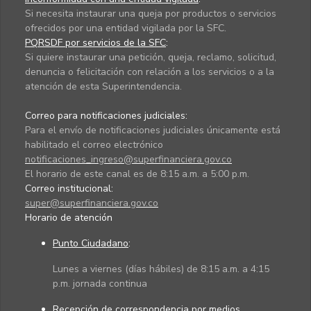
Si necesita instaurar una queja por productos o servicios
ofrecidos por una entidad vigilada por la SFC.
PQRSDF por servicios de la SFC
:
Si quiere instaurar una petición, queja, reclamo, solicitud,
denuncia o felicitación con relación a los servicios o a la
atención de esta Superintendencia.
Correo para notificaciones judiciales:
Para el envío de notificaciones judiciales únicamente está
habilitado el correo electrónico
notificaciones_ingreso@superfinanciera.gov.co
El horario de este canal es de 8:15 a.m. a 5:00 p.m.
Correo institucional:
super@superfinanciera.gov.co
Horario de atención
Punto Ciudadano
:
Lunes a viernes (días hábiles) de 8:15 a.m. a 4:15
p.m. jornada continua
Recepción de correspondencia por medios