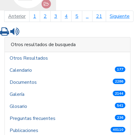
página anterior
pá
Anterior
1
2
3
4
5
...
21
Siguiente
Imprimir
Leer contenido
Otros resultados de busqueda
Otros Resultados
Calendario
177
Documentos
2286
Galería
2144
Glosario
541
Preguntas frecuentes
236
Publicaciones
40110