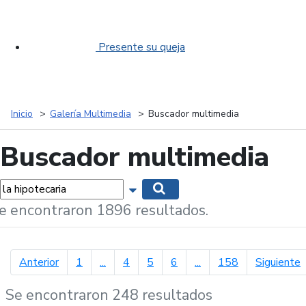
Presente su queja
Inicio
Galería Multimedia
Buscador multimedia
Buscador multimedia
labras...
Mostrar opciones de búsqueda
Buscar
e encontraron 1896 resultados.
página anterior
p
Anterior
1
...
4
5
6
...
158
Siguiente
Se encontraron 248 resultados