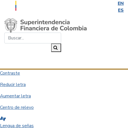
EN
ES
Saltar al contenido principal
Buscar...
Buscar
Desplegar navegación
Contraste
Reducir letra
Aumentar letra
Centro de relevo
Lengua de señas