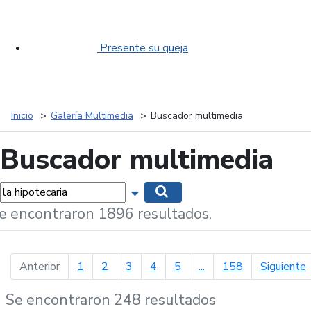
Presente su queja
Inicio
Galería Multimedia
Buscador multimedia
Buscador multimedia
labras...
Mostrar opciones de búsqueda
Buscar
e encontraron 1896 resultados.
página anterior
p
Anterior
1
2
3
4
5
...
158
Siguiente
Se encontraron 248 resultados