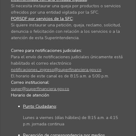
Si necesita instaurar una queja por productos o servicios
ofrecidos por una entidad vigilada por la SFC.
PQRSDF por servicios de la SFC
:
Si quiere instaurar una petición, queja, reclamo, solicitud,
denuncia o felicitación con relación a los servicios o a la
atención de esta Superintendencia.
Correo para notificaciones judiciales:
Para el envío de notificaciones judiciales únicamente está
habilitado el correo electrónico
notificaciones_ingreso@superfinanciera.gov.co
El horario de este canal es de 8:15 a.m. a 5:00 p.m.
Correo institucional:
super@superfinanciera.gov.co
Horario de atención
Punto Ciudadano
:
Lunes a viernes (días hábiles) de 8:15 a.m. a 4:15
p.m. jornada continua
Recepción de correspondencia por medios