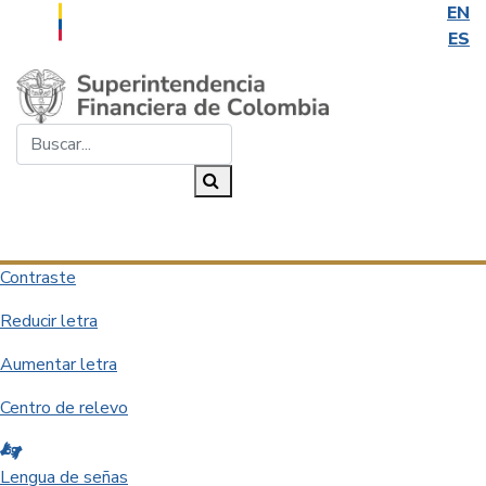
EN
ES
Saltar al contenido principal
Buscar...
Buscar
Desplegar navegación
Contraste
Reducir letra
Aumentar letra
Centro de relevo
Lengua de señas