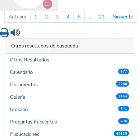
página anterior
pá
Anterior
1
2
3
4
5
...
21
Siguiente
Imprimir
Leer contenido
Otros resultados de busqueda
Otros Resultados
Calendario
177
Documentos
2286
Galería
2144
Glosario
541
Preguntas frecuentes
236
Publicaciones
40110