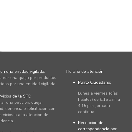
on una entidad vigilada
:
Horario de atención
taurar una queja por productos
Punto Ciudadano
:
cidos por una entidad vigilada
Lunes a viernes (días
vicios de la SFC
:
hábiles) de 8:15 a.m. a
rar una petición, queja,
4:15 p.m. jornada
ud, denuncia o felicitación con
continua
ervicios o a la atención de
dencia.
Recepción de
correspondencia por