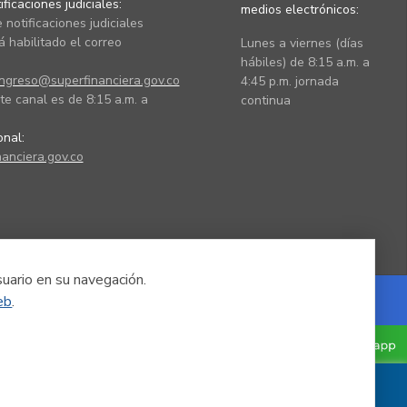
ficaciones judiciales:
medios electrónicos:
 notificaciones judiciales
 habilitado el correo
Lunes a viernes (días
hábiles) de 8:15 a.m. a
ingreso@superfinanciera.gov.co
4:45 p.m. jornada
te canal es de 8:15 a.m. a
continua
ional:
anciera.gov.co
suario en su navegación.
eb
.
Powered by Nexura