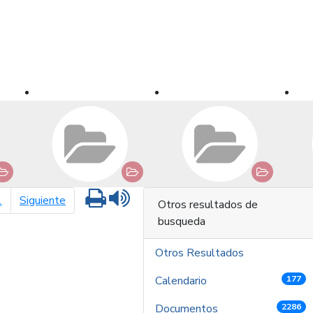
Imprimir
Leer contenido
página siguiente
1
Siguiente
Otros resultados de
busqueda
Otros Resultados
Calendario
177
Documentos
2286