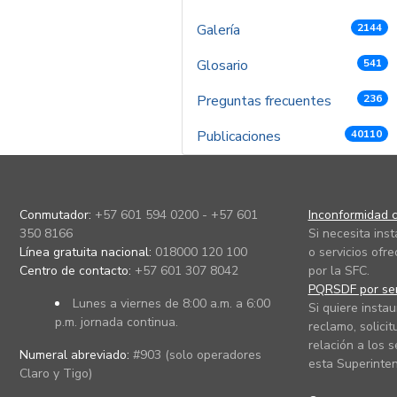
Galería
2144
Glosario
541
Preguntas frecuentes
236
Publicaciones
40110
Conmutador:
+57 601 594 0200 - +57 601
Inconformidad c
350 8166
Si necesita ins
Línea gratuita nacional:
018000 120 100
o servicios ofre
Centro de contacto:
+57 601 307 8042
por la SFC.
PQRSDF por ser
Lunes a viernes de 8:00 a.m. a 6:00
Si quiere instau
p.m. jornada continua.
reclamo, solicit
relación a los s
Numeral abreviado:
#903 (solo operadores
esta Superinten
Claro y Tigo)