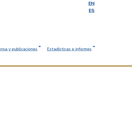
EN
ES
ensa y publicaciones
Estadísticas e informes