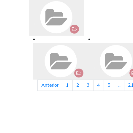
página anterior
Anterior
1
2
3
4
5
...
2