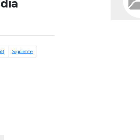
dia
de búsqueda
página siguiente
58
Siguiente