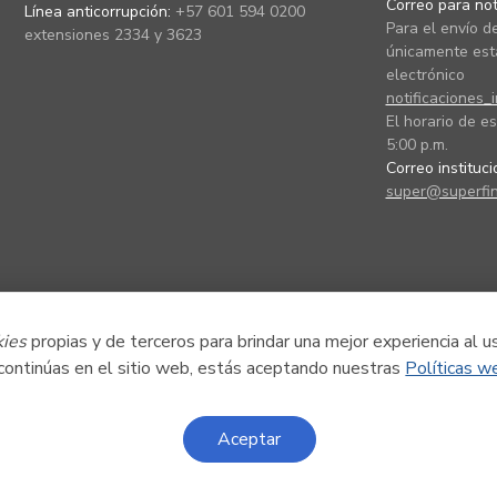
Correo para noti
Línea anticorrupción:
+57 601 594 0200
Para el envío de
extensiones 2334 y 3623
únicamente está
electrónico
notificaciones_
El horario de es
5:00 p.m.
Correo instituc
super@superfin
kies
propias y de terceros para brindar una mejor experiencia al u
 continúas en el sitio web, estás aceptando nuestras
Políticas w
Aceptar