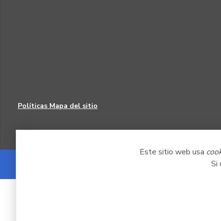
Políticas
Mapa del sitio
Este sitio web usa
coo
Si