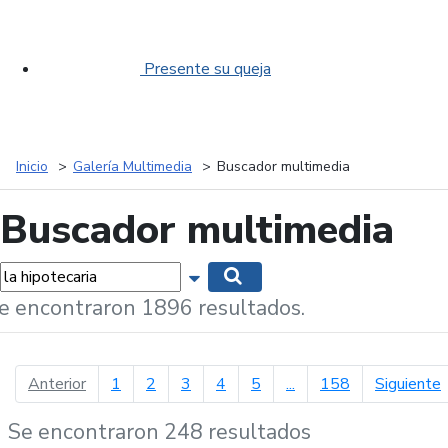
Presente su queja
Inicio
Galería Multimedia
Buscador multimedia
Buscador multimedia
labras...
Mostrar opciones de búsqueda
Buscar
e encontraron 1896 resultados.
página anterior
p
Anterior
1
2
3
4
5
...
158
Siguiente
Se encontraron 248 resultados