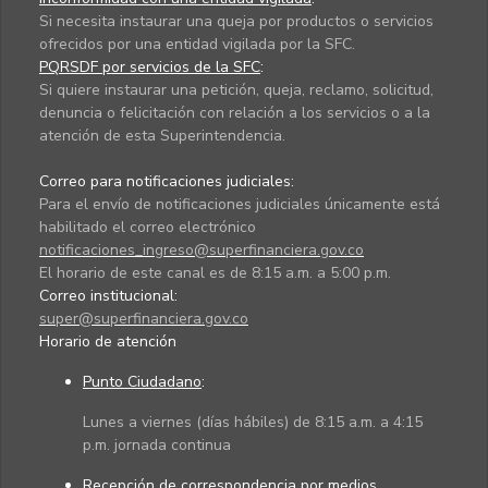
Si necesita instaurar una queja por productos o servicios
ofrecidos por una entidad vigilada por la SFC.
PQRSDF por servicios de la SFC
:
Si quiere instaurar una petición, queja, reclamo, solicitud,
denuncia o felicitación con relación a los servicios o a la
atención de esta Superintendencia.
Correo para notificaciones judiciales:
Para el envío de notificaciones judiciales únicamente está
habilitado el correo electrónico
notificaciones_ingreso@superfinanciera.gov.co
El horario de este canal es de 8:15 a.m. a 5:00 p.m.
Correo institucional:
super@superfinanciera.gov.co
Horario de atención
Punto Ciudadano
:
Lunes a viernes (días hábiles) de 8:15 a.m. a 4:15
p.m. jornada continua
Recepción de correspondencia por medios