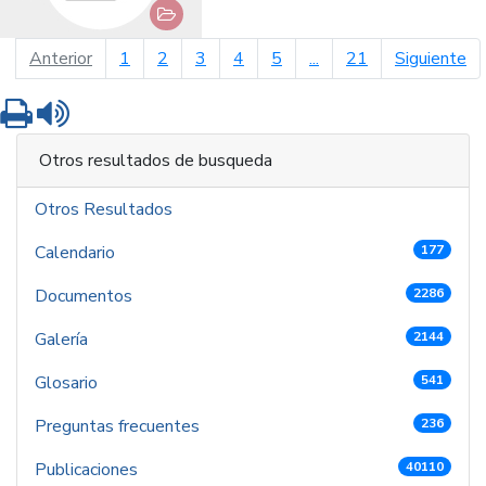
página anterior
pá
Anterior
1
2
3
4
5
...
21
Siguiente
Imprimir
Leer contenido
Otros resultados de busqueda
Otros Resultados
Calendario
177
Documentos
2286
Galería
2144
Glosario
541
Preguntas frecuentes
236
Publicaciones
40110