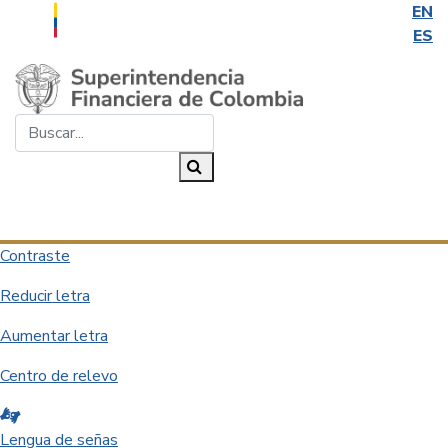
EN
ES
Saltar al contenido principal
Buscar...
Buscar
Desplegar navegación
Contraste
Reducir letra
Aumentar letra
Centro de relevo
Lengua de señas