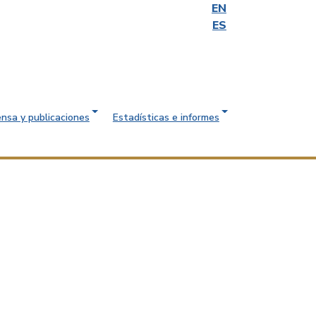
EN
ES
ensa y publicaciones
Estadísticas e informes