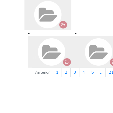
página anterior
Anterior
1
2
3
4
5
...
2