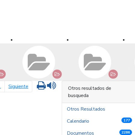
Imprimir
Leer contenido
página siguiente
1
Siguiente
Otros resultados de
busqueda
Otros Resultados
Calendario
177
Documentos
2286