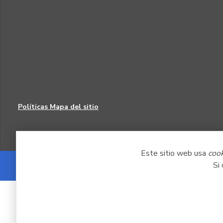
Políticas
Mapa del sitio
Este sitio web usa
coo
Si