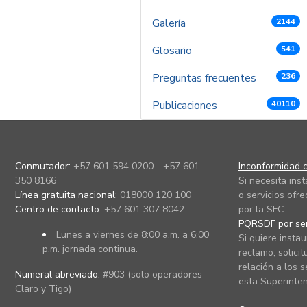
Galería
2144
Glosario
541
Preguntas frecuentes
236
Publicaciones
40110
Conmutador:
+57 601 594 0200 - +57 601
Inconformidad c
350 8166
Si necesita ins
Línea gratuita nacional:
018000 120 100
o servicios ofre
Centro de contacto:
+57 601 307 8042
por la SFC.
PQRSDF por ser
Lunes a viernes de 8:00 a.m. a 6:00
Si quiere instau
p.m. jornada continua.
reclamo, solicit
relación a los s
Numeral abreviado:
#903 (solo operadores
esta Superinten
Claro y Tigo)