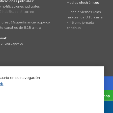
ficaciones judiciales:
medios electrónicos:
 notificaciones judiciales
 habilitado el correo
Lunes a viernes (días
hábiles) de 8:15 a.m. a
ingreso@superfinanciera.gov.co
4:45 p.m. jornada
te canal es de 8:15 a.m. a
continua
ional:
anciera.gov.co
suario en su navegación.
eb
.
Powered by Nexura