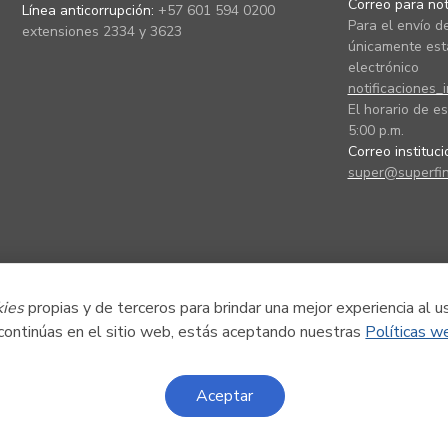
Correo para noti
Línea anticorrupción:
+57 601 594 0200
Para el envío de
extensiones 2334 y 3623
únicamente está
electrónico
notificaciones_
El horario de es
5:00 p.m.
Correo instituc
super@superfin
kies
propias y de terceros para brindar una mejor experiencia al u
 continúas en el sitio web, estás aceptando nuestras
Políticas w
Aceptar