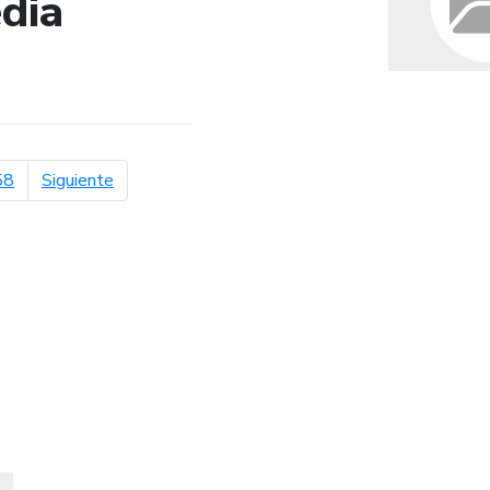
dia
de búsqueda
página siguiente
58
Siguiente