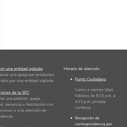
on una entidad vigilada
:
Horario de atención
taurar una queja por productos
Punto Ciudadano
:
cidos por una entidad vigilada
Lunes a viernes (días
vicios de la SFC
:
hábiles) de 8:15 a.m. a
rar una petición, queja,
4:15 p.m. jornada
ud, denuncia o felicitación con
continua
ervicios o a la atención de
dencia.
Recepción de
correspondencia por