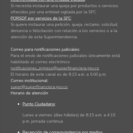
Si necesita instaurar una queja por productos o servicios
ofrecidos por una entidad vigilada por la SFC.
PQRSDF por servicios de la SFC
:
Si quiere instaurar una petición, queja, reclamo, solicitud,
denuncia o felicitación con relación a los servicios o a la
atención de esta Superintendencia.
Correo para notificaciones judiciales:
Para el envío de notificaciones judiciales únicamente está
habilitado el correo electrónico
notificaciones_ingreso@superfinanciera.gov.co
El horario de este canal es de 8:15 a.m. a 5:00 p.m.
Correo institucional:
super@superfinanciera.gov.co
Horario de atención
Punto Ciudadano
:
Lunes a viernes (días hábiles) de 8:15 a.m. a 4:15
p.m. jornada continua
Recepción de correspondencia por medios