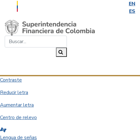
EN
ES
Saltar al contenido principal
Buscar...
Buscar
Desplegar navegación
Contraste
Reducir letra
Aumentar letra
Centro de relevo
Lengua de señas