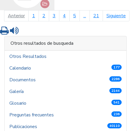
página anterior
pá
Anterior
1
2
3
4
5
...
21
Siguiente
Imprimir
Leer contenido
Otros resultados de busqueda
Otros Resultados
Calendario
177
Documentos
2286
Galería
2144
Glosario
541
Preguntas frecuentes
236
Publicaciones
40110