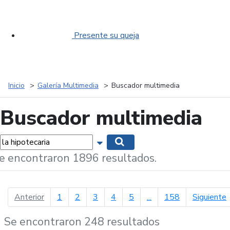
Presente su queja
Inicio
Galería Multimedia
Buscador multimedia
Buscador multimedia
labras...
Mostrar opciones de búsqueda
Buscar
e encontraron 1896 resultados.
página anterior
p
Anterior
1
2
3
4
5
...
158
Siguiente
Se encontraron 248 resultados