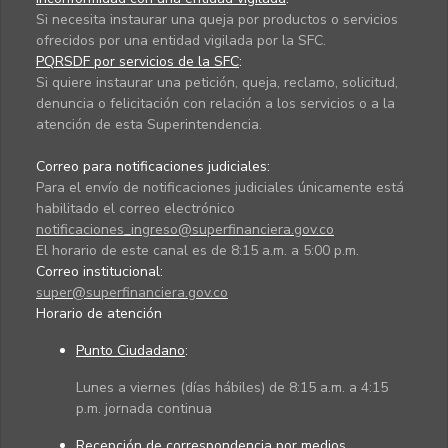
Si necesita instaurar una queja por productos o servicios
ofrecidos por una entidad vigilada por la SFC.
PQRSDF por servicios de la SFC
:
Si quiere instaurar una petición, queja, reclamo, solicitud,
denuncia o felicitación con relación a los servicios o a la
atención de esta Superintendencia.
Correo para notificaciones judiciales:
Para el envío de notificaciones judiciales únicamente está
habilitado el correo electrónico
notificaciones_ingreso@superfinanciera.gov.co
El horario de este canal es de 8:15 a.m. a 5:00 p.m.
Correo institucional:
super@superfinanciera.gov.co
Horario de atención
Punto Ciudadano
:
Lunes a viernes (días hábiles) de 8:15 a.m. a 4:15
p.m. jornada continua
Recepción de correspondencia por medios