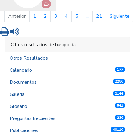
página anterior
pá
Anterior
1
2
3
4
5
...
21
Siguiente
Imprimir
Leer contenido
Otros resultados de busqueda
Otros Resultados
Calendario
177
Documentos
2286
Galería
2144
Glosario
541
Preguntas frecuentes
236
Publicaciones
40110