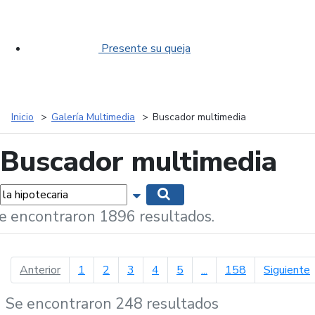
Presente su queja
Inicio
Galería Multimedia
Buscador multimedia
Buscador multimedia
labras...
Mostrar opciones de búsqueda
Buscar
e encontraron 1896 resultados.
página anterior
p
Anterior
1
2
3
4
5
...
158
Siguiente
Se encontraron 248 resultados