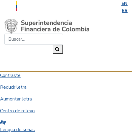
EN
ES
Saltar al contenido principal
Buscar...
Buscar
Desplegar navegación
Contraste
Reducir letra
Aumentar letra
Centro de relevo
Lengua de señas