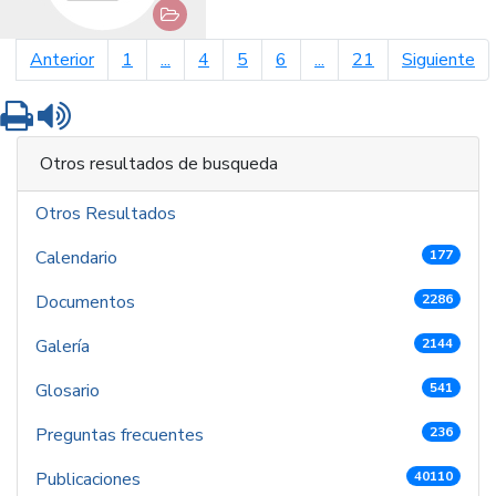
página anterior
pá
Anterior
1
...
4
5
6
...
21
Siguiente
Imprimir
Leer contenido
Otros resultados de busqueda
Otros Resultados
Calendario
177
Documentos
2286
Galería
2144
Glosario
541
Preguntas frecuentes
236
Publicaciones
40110