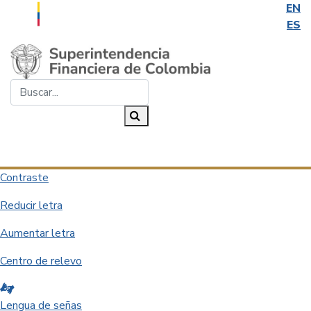
EN
ES
Saltar al contenido principal
Buscar...
Buscar
Desplegar navegación
Contraste
Reducir letra
Aumentar letra
Centro de relevo
Lengua de señas