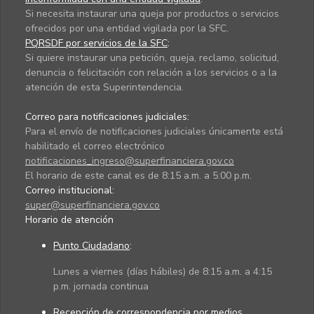
Si necesita instaurar una queja por productos o servicios
ofrecidos por una entidad vigilada por la SFC.
PQRSDF por servicios de la SFC
:
Si quiere instaurar una petición, queja, reclamo, solicitud,
denuncia o felicitación con relación a los servicios o a la
atención de esta Superintendencia.
Correo para notificaciones judiciales:
Para el envío de notificaciones judiciales únicamente está
habilitado el correo electrónico
notificaciones_ingreso@superfinanciera.gov.co
El horario de este canal es de 8:15 a.m. a 5:00 p.m.
Correo institucional:
super@superfinanciera.gov.co
Horario de atención
Punto Ciudadano
:
Lunes a viernes (días hábiles) de 8:15 a.m. a 4:15
p.m. jornada continua
Recepción de correspondencia por medios