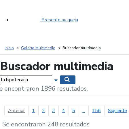
Presente su queja
Inicio
Galería Multimedia
Buscador multimedia
Buscador multimedia
labras...
Mostrar opciones de búsqueda
Buscar
e encontraron 1896 resultados.
página anterior
p
Anterior
1
2
3
4
5
...
158
Siguiente
Se encontraron 248 resultados