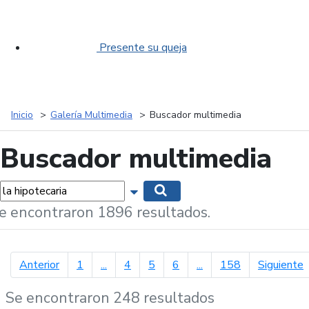
Presente su queja
Inicio
Galería Multimedia
Buscador multimedia
Buscador multimedia
labras...
Mostrar opciones de búsqueda
Buscar
e encontraron 1896 resultados.
página anterior
p
Anterior
1
...
4
5
6
...
158
Siguiente
Se encontraron 248 resultados