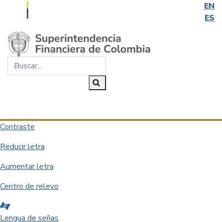
EN
ES
Saltar al contenido principal
Buscar...
Buscar
Desplegar navegación
Contraste
Reducir letra
Aumentar letra
Centro de relevo
Lengua de señas