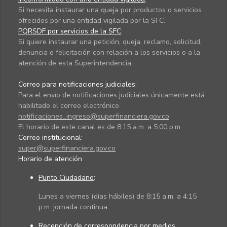
Si necesita instaurar una queja por productos o servicios
ofrecidos por una entidad vigilada por la SFC.
PQRSDF por servicios de la SFC
:
Si quiere instaurar una petición, queja, reclamo, solicitud,
denuncia o felicitación con relación a los servicios o a la
atención de esta Superintendencia.
Correo para notificaciones judiciales:
Para el envío de notificaciones judiciales únicamente está
habilitado el correo electrónico
notificaciones_ingreso@superfinanciera.gov.co
El horario de este canal es de 8:15 a.m. a 5:00 p.m.
Correo institucional:
super@superfinanciera.gov.co
Horario de atención
Punto Ciudadano
:
Lunes a viernes (días hábiles) de 8:15 a.m. a 4:15
p.m. jornada continua
Recepción de correspondencia por medios