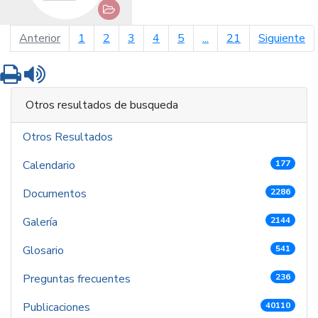
página anterior
pá
Anterior
1
2
3
4
5
...
21
Siguiente
Imprimir
Leer contenido
Otros resultados de busqueda
Otros Resultados
Calendario
177
Documentos
2286
Galería
2144
Glosario
541
Preguntas frecuentes
236
Publicaciones
40110